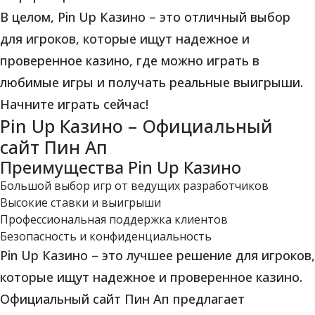
В целом, Pin Up Казино – это отличный выбор
для игроков, которые ищут надежное и
проверенное казино, где можно играть в
любимые игры и получать реальные выигрыши.
Начните играть сейчас!
Pin Up Казино – Официальный
сайт Пин Ап
Преимущества Pin Up Казино
Большой выбор игр от ведущих разработчиков
Высокие ставки и выигрыши
Профессиональная поддержка клиентов
Безопасность и конфиденциальность
Pin Up Казино – это лучшее решение для игроков,
которые ищут надежное и проверенное казино.
Официальный сайт Пин Ап предлагает