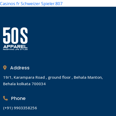
Casinos fr Schweizer Spieler.807
Address
19/1, Karampara Road , ground floor , Behala Manton,
Behala kolkata 700034
Phone
(+91) 9903358256