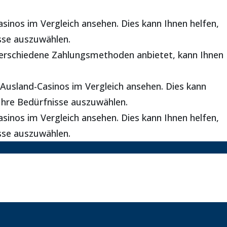
sinos im Vergleich ansehen. Dies kann Ihnen helfen,
isse auszuwählen.
 verschiedene Zahlungsmethoden anbietet, kann Ihnen
 Ausland-Casinos im Vergleich ansehen. Dies kann
 Ihre Bedürfnisse auszuwählen.
sinos im Vergleich ansehen. Dies kann Ihnen helfen,
isse auszuwählen.