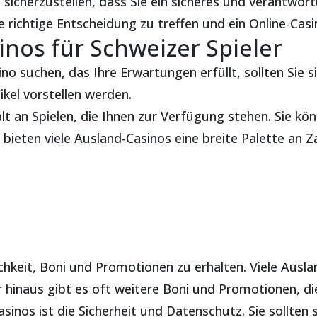
 sicherzustellen, dass Sie ein sicheres und verantwort
e richtige Entscheidung zu treffen und ein Online-Casi
inos für Schweizer Spieler
no suchen, das Ihre Erwartungen erfüllt, sollten Sie 
tikel vorstellen werden.
lfalt an Spielen, die Ihnen zur Verfügung stehen. Sie 
s bieten viele Ausland-Casinos eine breite Palette a
ichkeit, Boni und Promotionen zu erhalten. Viele Ausl
hinaus gibt es oft weitere Boni und Promotionen, di
sinos ist die Sicherheit und Datenschutz. Sie sollten 