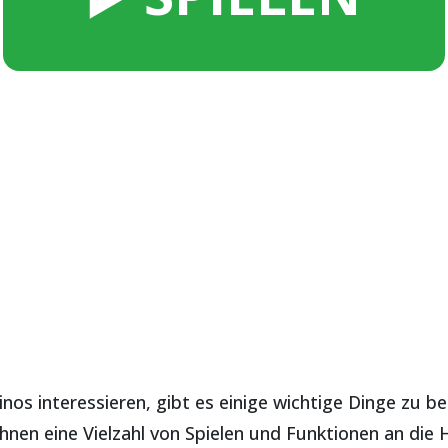
inos interessieren, gibt es einige wichtige Dinge zu b
 Ihnen eine Vielzahl von Spielen und Funktionen an die