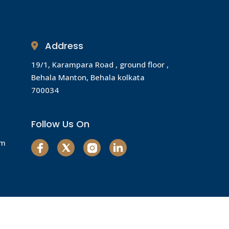
Address
19/1, Karampara Road , ground floor ,
Behala Manton, Behala kolkata
700034
Follow Us On
om