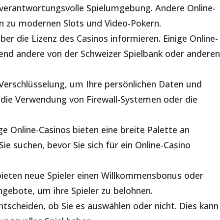
und verantwortungsvolle Spielumgebung. Andere Online-
 hin zu modernen Slots und Video-Pokern.
über die Lizenz des Casinos informieren. Einige Online-
end andere von der Schweizer Spielbank oder anderen
L-Verschlüsselung, um Ihre persönlichen Daten und
 die Verwendung von Firewall-Systemen oder die
ge Online-Casinos bieten eine breite Palette an
Sie suchen, bevor Sie sich für ein Online-Casino
 bieten neue Spieler einen Willkommensbonus oder
gebote, um ihre Spieler zu belohnen.
ntscheiden, ob Sie es auswählen oder nicht. Dies kann