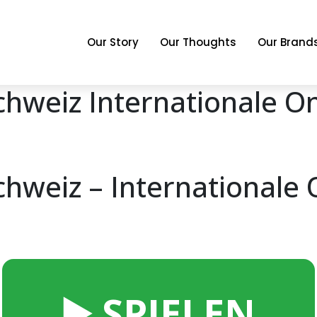
Our Story
Our Thoughts
Our Brand
chweiz Internationale On
chweiz – Internationale 
▶️ SPIELEN