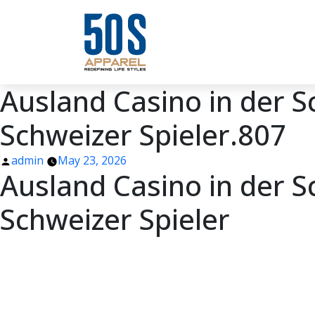
Ausland Casino in der S
Schweizer Spieler.807
Posted
admin
May 23, 2026
Ausland Casino in der S
by
Schweizer Spieler