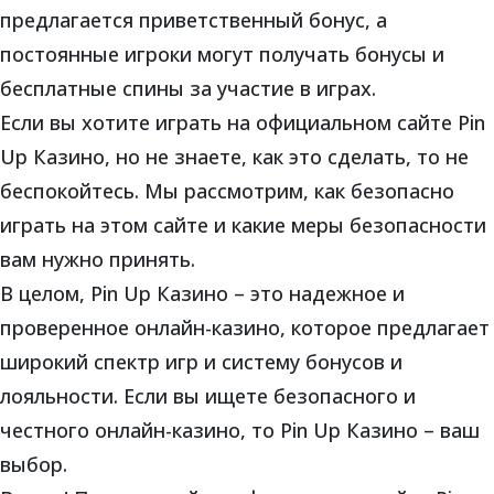
предлагается приветственный бонус, а
постоянные игроки могут получать бонусы и
бесплатные спины за участие в играх.
Если вы хотите играть на официальном сайте Pin
Up Казино, но не знаете, как это сделать, то не
беспокойтесь. Мы рассмотрим, как безопасно
играть на этом сайте и какие меры безопасности
вам нужно принять.
В целом, Pin Up Казино – это надежное и
проверенное онлайн-казино, которое предлагает
широкий спектр игр и систему бонусов и
лояльности. Если вы ищете безопасного и
честного онлайн-казино, то Pin Up Казино – ваш
выбор.