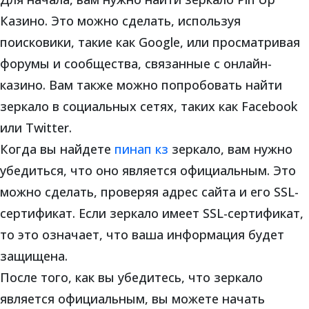
Казино. Это можно сделать, используя
поисковики, такие как Google, или просматривая
форумы и сообщества, связанные с онлайн-
казино. Вам также можно попробовать найти
зеркало в социальных сетях, таких как Facebook
или Twitter.
Когда вы найдете
пинап кз
зеркало, вам нужно
убедиться, что оно является официальным. Это
можно сделать, проверяя адрес сайта и его SSL-
сертификат. Если зеркало имеет SSL-сертификат,
то это означает, что ваша информация будет
защищена.
После того, как вы убедитесь, что зеркало
является официальным, вы можете начать