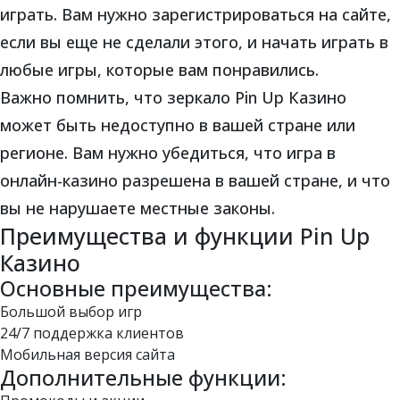
играть. Вам нужно зарегистрироваться на сайте,
если вы еще не сделали этого, и начать играть в
любые игры, которые вам понравились.
Важно помнить, что зеркало Pin Up Казино
может быть недоступно в вашей стране или
регионе. Вам нужно убедиться, что игра в
онлайн-казино разрешена в вашей стране, и что
вы не нарушаете местные законы.
Преимущества и функции Pin Up
Казино
Основные преимущества:
Большой выбор игр
24/7 поддержка клиентов
Мобильная версия сайта
Дополнительные функции: