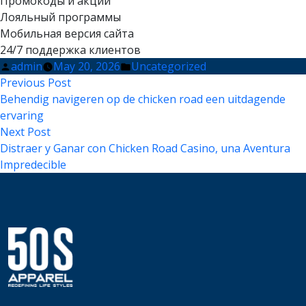
Промокоды и акции
Лояльный программы
Мобильная версия сайта
24/7 поддержка клиентов
Posted
Posted
admin
May 20, 2026
Uncategorized
Post
by
Previous
in
Previous Post
post:
Behendig navigeren op de chicken road een uitdagende
navigation
ervaring
Next
Next Post
post:
Distraer y Ganar con Chicken Road Casino, una Aventura
Impredecible