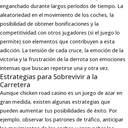
enganchado durante largos períodos de tiempo. La
aleatoriedad en el movimiento de los coches, la
posibilidad de obtener bonificaciones y la
competitividad con otros jugadores (si el juego lo
permite) son elementos que contribuyen a esta
adicción. La tensión de cada cruce, la emoción de la
victoria y la frustración de la derrota son emociones
intensas que buscan repetirse una y otra vez.
Estrategias para Sobrevivir a la
Carretera
Aunque chicken road casino es un juego de azar en
gran medida, existen algunas estrategias que
pueden aumentar tus posibilidades de éxito. Por
ejemplo, observar los patrones de tráfico, anticipar