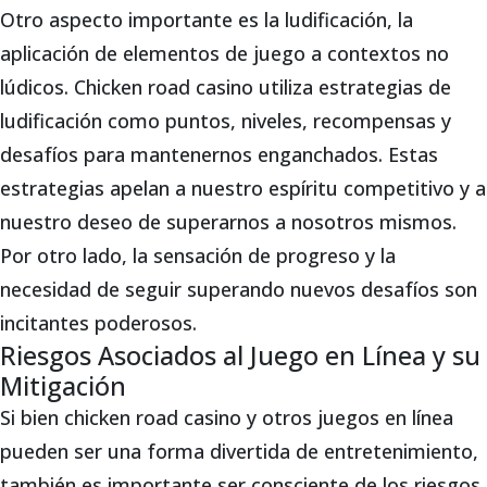
Otro aspecto importante es la ludificación, la
aplicación de elementos de juego a contextos no
lúdicos. Chicken road casino utiliza estrategias de
ludificación como puntos, niveles, recompensas y
desafíos para mantenernos enganchados. Estas
estrategias apelan a nuestro espíritu competitivo y a
nuestro deseo de superarnos a nosotros mismos.
Por otro lado, la sensación de progreso y la
necesidad de seguir superando nuevos desafíos son
incitantes poderosos.
Riesgos Asociados al Juego en Línea y su
Mitigación
Si bien chicken road casino y otros juegos en línea
pueden ser una forma divertida de entretenimiento,
también es importante ser consciente de los riesgos