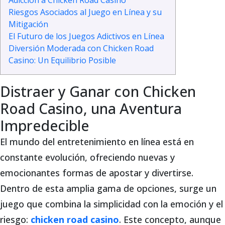
Riesgos Asociados al Juego en Línea y su
Mitigación
El Futuro de los Juegos Adictivos en Línea
Diversión Moderada con Chicken Road
Casino: Un Equilibrio Posible
Distraer y Ganar con Chicken
Road Casino, una Aventura
Impredecible
El mundo del entretenimiento en línea está en
constante evolución, ofreciendo nuevas y
emocionantes formas de apostar y divertirse.
Dentro de esta amplia gama de opciones, surge un
juego que combina la simplicidad con la emoción y el
riesgo:
chicken road casino
. Este concepto, aunque