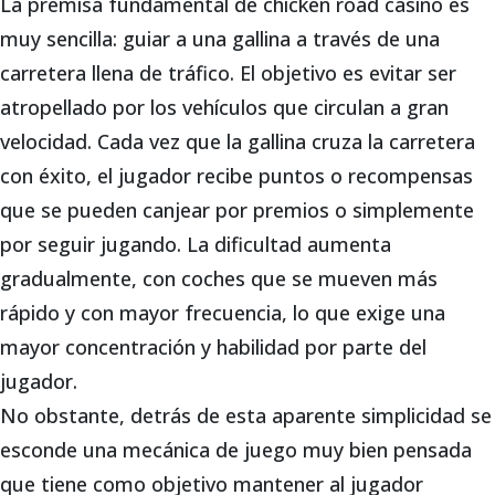
La premisa fundamental de chicken road casino es
muy sencilla: guiar a una gallina a través de una
carretera llena de tráfico. El objetivo es evitar ser
atropellado por los vehículos que circulan a gran
velocidad. Cada vez que la gallina cruza la carretera
con éxito, el jugador recibe puntos o recompensas
que se pueden canjear por premios o simplemente
por seguir jugando. La dificultad aumenta
gradualmente, con coches que se mueven más
rápido y con mayor frecuencia, lo que exige una
mayor concentración y habilidad por parte del
jugador.
No obstante, detrás de esta aparente simplicidad se
esconde una mecánica de juego muy bien pensada
que tiene como objetivo mantener al jugador