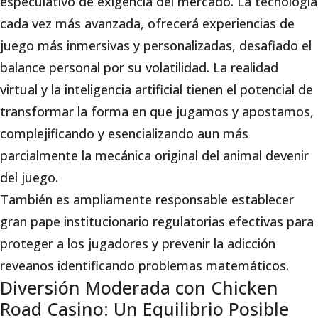
especulativo de exigencia del mercado. La tecnología
cada vez más avanzada, ofrecerá experiencias de
juego más inmersivas y personalizadas, desafiado el
balance personal por su volatilidad. La realidad
virtual y la inteligencia artificial tienen el potencial de
transformar la forma en que jugamos y apostamos,
complejificando y esencializando aun más
parcialmente la mecánica original del animal devenir
del juego.
También es ampliamente responsable establecer
gran pape institucionario regulatorias efectivas para
proteger a los jugadores y prevenir la adicción
reveanos identificando problemas matemáticos.
Diversión Moderada con Chicken
Road Casino: Un Equilibrio Posible