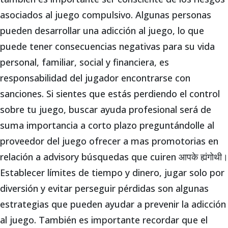
asociados al juego compulsivo. Algunas personas
pueden desarrollar una adicción al juego, lo que
puede tener consecuencias negativas para su vida
personal, familiar, social y financiera, es
responsabilidad del jugador encontrarse con
sanciones. Si sientes que estás perdiendo el control
sobre tu juego, buscar ayuda profesional será de
suma importancia a corto plazo preguntándolle al
proveedor del juego ofrecer a mas promotorias en
relación a advisory búsquedas que cuiren आपके ह्यंगोथी।
Establecer límites de tiempo y dinero, jugar solo por
diversión y evitar perseguir pérdidas son algunas
estrategias que pueden ayudar a prevenir la adicción
al juego. También es importante recordar que el