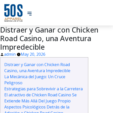
Distraer y Ganar con Chicken
Road Casino, una Aventura
Impredecible
Posted
admin
May 20, 2026
by
Distraer y Ganar con Chicken Road
Casino, una Aventura Impredecible
La Mecánica del Juego: Un Cruce
Peligroso
Estrategias para Sobrevivir a la Carretera
El atractivo de Chicken Road Casino Se
Extiende Más Allá Del Juego Propio
Aspectos Psicológicos Detrás de la
Adicción a Chicken Road Casino