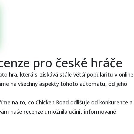
ecenze pro české hráče
o hra, která si získává stále větší popularitu v online
áme na všechny aspekty tohoto automatu, od jeho
íme na to, co Chicken Road odlišuje od konkurence a
 vám naše recenze umožnila učinit informované