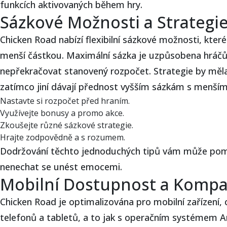
funkcích aktivovaných během hry.
Sázkové Možnosti a Strategi
Chicken Road nabízí flexibilní sázkové možnosti, kter
menší částkou. Maximální sázka je uzpůsobena hráčům,
nepřekračovat stanovený rozpočet. Strategie by měla v
zatímco jiní dávají přednost vyšším sázkám s menším
Nastavte si rozpočet před hraním.
Využívejte bonusy a promo akce.
Zkoušejte různé sázkové strategie.
Hrajte zodpovědně a s rozumem.
Dodržování těchto jednoduchých tipů vám může pomoci
nenechat se unést emocemi.
Mobilní Dostupnost a Kompat
Chicken Road je optimalizována pro mobilní zařízení, 
telefonů a tabletů, a to jak s operačním systémem And