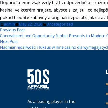
Doporučujeme však vždy hrát zodpovědně a s rozume
kasina, ve kterém hrajete, abyste si zajistili co nejl
pokud hledáte zábavný a originální způsob, jak strávit
Posted
Posted
admin
May 22, 2026
Uncategorized
Post
by
Previous
in
Previous Post
post:
Concealment and Opportunity funbet Presents to Modern 
navigation
Next
Next Post
post:
Nadmiar możliwości i luksus w nine casino dla wymagającyc
As a leading player in the