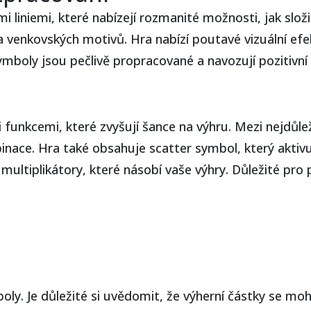
i liniemi, které nabízejí rozmanité možnosti, jak slož
a venkovských motivů. Hra nabízí poutavé vizuální ef
ymboly jsou pečlivě propracované a navozují pozitivní
unkcemi, které zvyšují šance na výhru. Mezi nejdůleži
mbinace. Hra také obsahuje scatter symbol, který akt
multiplikátory, které násobí vaše výhry. Důležité pro 
ly. Je důležité si uvědomit, že výherní částky se moho