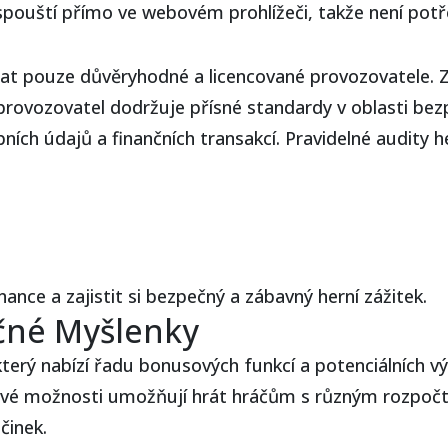
 spouští přímo ve webovém prohlížeči, takže není potře
bírat pouze důvěryhodné a licencované provozovatele. 
ovozovatel dodržuje přísné standardy v oblasti bezpe
ních údajů a finančních transakcí. Pravidelné audity 
nce a zajistit si bezpečný a zábavný herní zážitek.
čné Myšlenky
erý nabízí řadu bonusových funkcí a potenciálních výhe
zkové možnosti umožňují hrát hráčům s různým rozpoč
činek.