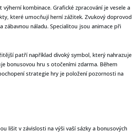
it výherní kombinace. Grafické zpracování je vesele a
ekty, které umocňují herní zážitek. Zvukový doprovod
 a zábavnou náladu. Specialitou jsou animace při
tější patří například divoký symbol, který nahrazuje
ivuje bonusovou hru s otočeními zdarma. Během
pochopení strategie hry je položení pozornosti na
u lišit v závislosti na výši vaší sázky a bonusových