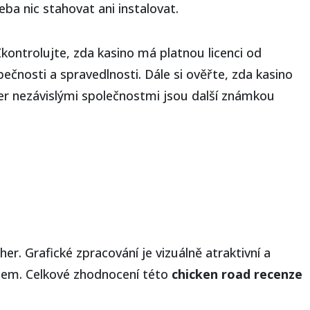
ba nic stahovat ani instalovat.
Zkontrolujte, zda kasino má platnou licenci od
čnosti a spravedlnosti. Dále si ověřte, zda kasino
her nezávislými společnostmi jsou další známkou
r. Grafické zpracování je vizuálně atraktivní a
tem. Celkové zhodnocení této
chicken road recenze