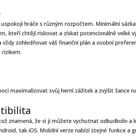
e
é uspokojí hráče s různým rozpočtem. Minimální sázka j
 kteří chtějí riskovat a získat potencionálně velké v
ždy zohledňovat váš finanční plán a osobní preference
 rizikem.
 maximalizovat svůj herní zážitek a zvýšit šance na
ibilita
což znamená, že si ji můžete vychutnat odkudkoliv a kd
roid, tak iOS. Mobilní verze nabízí stejné funkce a gr