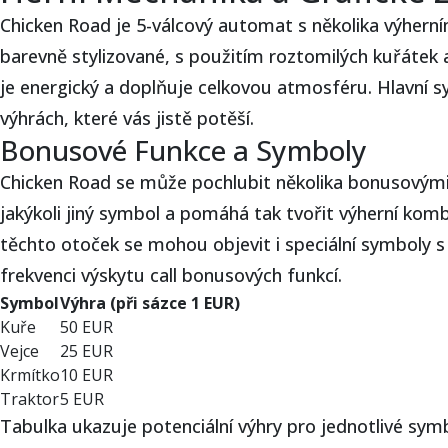
Chicken Road je 5-válcový automat s několika výherním
barevně stylizované, s použitím roztomilých kuřátek 
je energický a doplňuje celkovou atmosféru. Hlavní s
výhrách, které vás jistě potěší.
Bonusové Funkce a Symboly
Chicken Road se může pochlubit několika bonusovými f
jakýkoli jiný symbol a pomáhá tak tvořit výherní ko
těchto otoček se mohou objevit i speciální symboly s 
frekvenci výskytu call bonusových funkcí.
Symbol
Výhra (při sázce 1 EUR)
Kuře
50 EUR
Vejce
25 EUR
Krmítko
10 EUR
Traktor
5 EUR
Tabulka ukazuje potenciální výhry pro jednotlivé symbo