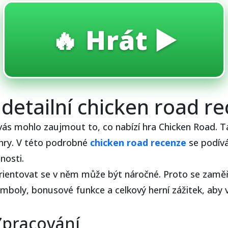
🔥 Hrát ▶️
detailní chicken road r
vás mohlo zaujmout to, co nabízí hra Chicken Road. Tat
výhry. V této podrobné
chicken road recenze
se podív
nosti.
rientovat se v něm může být náročné. Proto se zaměř
ymboly, bonusové funkce a celkový herní zážitek, aby
Zpracování