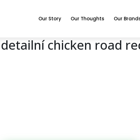
Our Story
Our Thoughts
Our Brand
detailní chicken road r