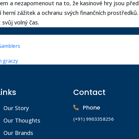
m a nezapomenout na to, že kasinové hry jsou přede
epší herní zážitek a ochranu svých finančních prostředk
 svůj volný čas.
Gamblers
h graczy
Links
Contact
Phone
Our Story
(+91) 9903358256
Our Thoughts
Our Brands