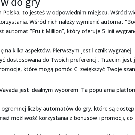
w do gry
 Polska, to jesteś w odpowiednim miejscu. Wśród wie
orzystania. Wśród nich należy wymienić automat “Book 
 automat “Fruit Million”, który oferuje 5 linii wygra
a kilka aspektów. Pierwszym jest licznik wygranej, 
ć dostosowana do Twoich preferencji. Trzecim jest ja
 promocje, które mogą pomóc Ci zwiększyć Twoje szan
Vavada jest idealnym wyborem. Ta popularna platforma
ogromnej liczby automatów do gry, które są dostępn
eż możliwość korzystania z bonusów i promocji, co s