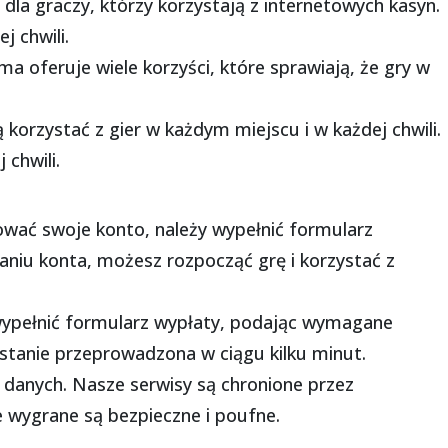
dla graczy, którzy korzystają z internetowych kasyn.
 chwili.
 oferuje wiele korzyści, które sprawiają, że gry w
korzystać z gier w każdym miejscu i w każdej chwili.
 chwili.
rować swoje konto, należy wypełnić formularz
waniu konta, możesz rozpocząć grę i korzystać z
wypełnić formularz wypłaty, podając wymagane
stanie przeprowadzona w ciągu kilku minut.
danych. Nasze serwisy są chronione przez
 wygrane są bezpieczne i poufne.