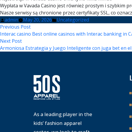
Wypłata w Vavada Casino jest również prostym i szybkim p
Nasze serwisy są chronione przez certyfikaty SSL, co oznac
Posted
Posted
admin
May 20, 2026
Uncategorized
Post
by
Previous
in
Previous Post
post:
Interac casino Best online casinos with Interac banking in 
navigation
Next
Next Post
post:
Armoniosa Estrategia y Juego Inteligente con juga bet en e
As a leading player in the
kids’ fashion apparel
sector, we look to craft