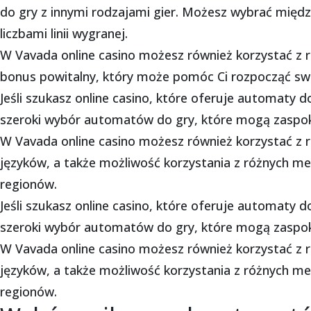
do gry z innymi rodzajami gier. Możesz wybrać międ
liczbami linii wygranej.
W Vavada online casino możesz również korzystać z
bonus powitalny, który może pomóc Ci rozpocząć swo
Jeśli szukasz online casino, które oferuje automaty 
szeroki wybór automatów do gry, które mogą zaspoko
W Vavada online casino możesz również korzystać z ró
języków, a także możliwość korzystania z różnych met
regionów.
Jeśli szukasz online casino, które oferuje automaty 
szeroki wybór automatów do gry, które mogą zaspoko
W Vavada online casino możesz również korzystać z ró
języków, a także możliwość korzystania z różnych met
regionów.