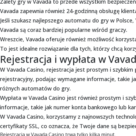
Zalety gry w Vavada to przede wszystkim bezpieczeńst
Vavada zapewnia również 24-godzinną obsługę klienta
Jeśli szukasz najlepszego automatu do gry w Polsce, 
Vavada są coraz bardziej popularne wśród graczy.
Wreszcie, Vavada oferuje również możliwość korzystan
To jest idealne rozwiązanie dla tych, którzy chcą kor
Rejestracja i wypłata w Vava
W Vavada Casino, rejestracja jest prostym i szybkim 
rejestracyjny, podając wymagane informacje, takie jak
różnych automatów do gry.
Wypłata w Vavada Casino jest również prostym i szy
informacje, takie jak numer konta bankowego lub kar
W Vavada Casino, korzystamy z najnowszych technolo
certyfikaty SSL, co oznacza, że Twoje dane są bezpi
Rejestracja w Vavada Casino trwa tylko kilka minut.