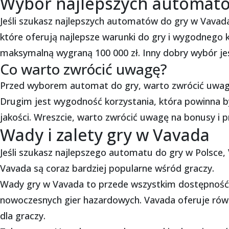
Wybór najlepszych automató
Jeśli szukasz najlepszych automatów do gry w Vavada
które oferują najlepsze warunki do gry i wygodnego k
maksymalną wygraną 100 000 zł. Inny dobry wybór jest
Co warto zwrócić uwagę?
Przed wyborem automat do gry, warto zwrócić uwagę n
Drugim jest wygodność korzystania, która powinna by
jakości. Wreszcie, warto zwrócić uwagę na bonusy i
Wady i zalety gry w Vavada
Jeśli szukasz najlepszego automatu do gry w Polsce, 
Vavada są coraz bardziej popularne wśród graczy.
Wady gry w Vavada to przede wszystkim dostępność 
nowoczesnych gier hazardowych. Vavada oferuje równi
dla graczy.