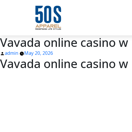
Vavada online casino w
Posted
admin
May 20, 2026
Vavada online casino w
by