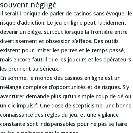
souvent négligé
Il serait ironique de parler de casinos sans évoquer le
risque d’addiction. Le jeu en ligne peut rapidement
devenir un piège, surtout lorsque la frontière entre
divertissement et obsession s’efface. Des outils
existent pour limiter les pertes et le temps passé,
mais encore faut-il que les joueurs et les opérateurs
les prennent au sérieux.
En somme, le monde des casinos en ligne est un
mélange complexe d’opportunités et de risques. S’y
aventurer demande plus qu’un simple coup de dé ou
un clic impulsif. Une dose de scepticisme, une bonne
connaissance des règles du jeu, et une vigilance
constante sont indispensables pour ne pas se faire
griller la politesse par la maison.