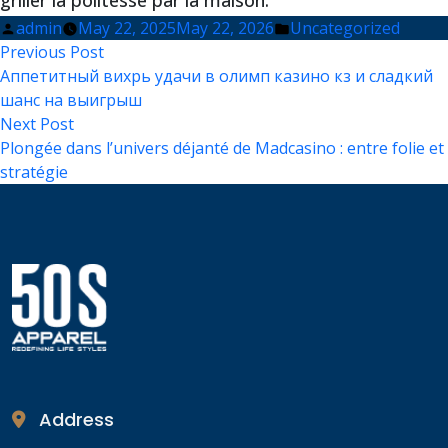
Posted
Posted
admin
May 22, 2025
May 22, 2026
Uncategorized
Post
by
Previous
in
Previous Post
post:
Аппетитный вихрь удачи в олимп казино кз и сладкий
navigation
шанс на выигрыш
Next
Next Post
post:
Plongée dans l’univers déjanté de Madcasino : entre folie et
stratégie
Address