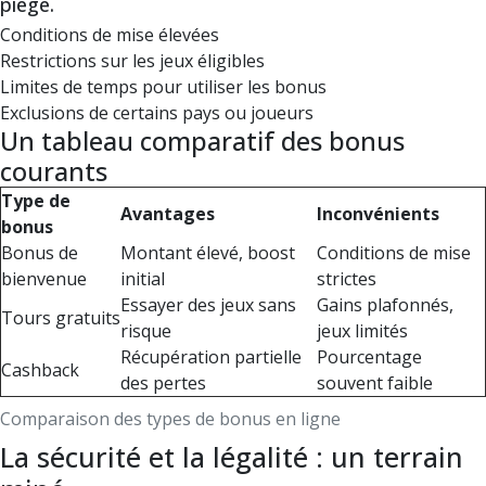
piège.
Conditions de mise élevées
Restrictions sur les jeux éligibles
Limites de temps pour utiliser les bonus
Exclusions de certains pays ou joueurs
Un tableau comparatif des bonus
courants
Type de
Avantages
Inconvénients
bonus
Bonus de
Montant élevé, boost
Conditions de mise
bienvenue
initial
strictes
Essayer des jeux sans
Gains plafonnés,
Tours gratuits
risque
jeux limités
Récupération partielle
Pourcentage
Cashback
des pertes
souvent faible
Comparaison des types de bonus en ligne
La sécurité et la légalité : un terrain