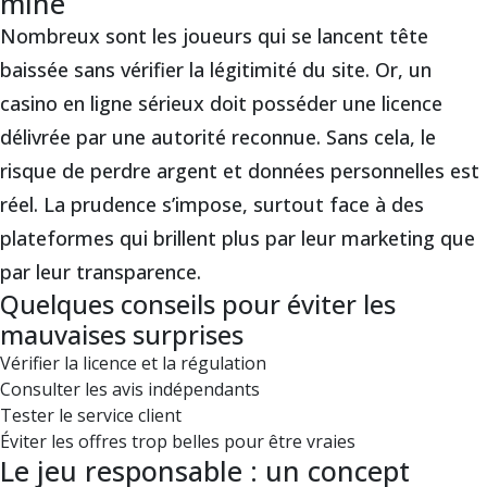
miné
Nombreux sont les joueurs qui se lancent tête
baissée sans vérifier la légitimité du site. Or, un
casino en ligne sérieux doit posséder une licence
délivrée par une autorité reconnue. Sans cela, le
risque de perdre argent et données personnelles est
réel. La prudence s’impose, surtout face à des
plateformes qui brillent plus par leur marketing que
par leur transparence.
Quelques conseils pour éviter les
mauvaises surprises
Vérifier la licence et la régulation
Consulter les avis indépendants
Tester le service client
Éviter les offres trop belles pour être vraies
Le jeu responsable : un concept