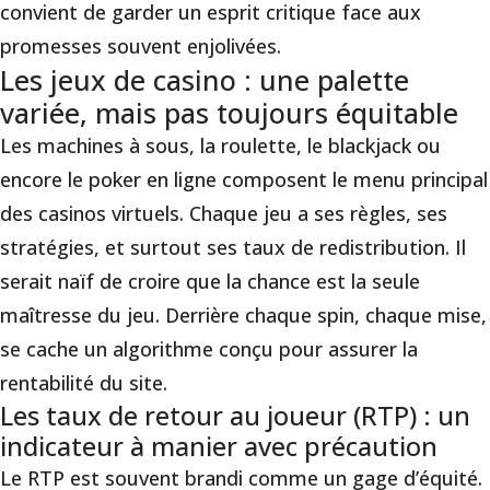
convient de garder un esprit critique face aux
promesses souvent enjolivées.
Les jeux de casino : une palette
variée, mais pas toujours équitable
Les machines à sous, la roulette, le blackjack ou
encore le poker en ligne composent le menu principal
des casinos virtuels. Chaque jeu a ses règles, ses
stratégies, et surtout ses taux de redistribution. Il
serait naïf de croire que la chance est la seule
maîtresse du jeu. Derrière chaque spin, chaque mise,
se cache un algorithme conçu pour assurer la
rentabilité du site.
Les taux de retour au joueur (RTP) : un
indicateur à manier avec précaution
Le RTP est souvent brandi comme un gage d’équité.