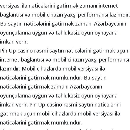
versiyası ilə nəticələrini gətirmək zamanı internet
bağlantısı və mobil cihazın yaxşı performansı lazımdır.
Bu saytın nəticələrini gətirmək zamanı Azərbaycanın
oyunçularına uyğun və təhlükəsiz oyun oynayana
imkan verir.
Pin Up casino rəsmi saytın nəticələrini gətirmək üçün
internet bağlantısı və mobil cihazın yaxşı performansı
lazımdır. Mobil cihazlarda mobil versiyası ilə
nəticələrini gətirmək mümkündür. Bu saytın
nəticələrini gətirmək zamanı Azərbaycanın
oyunçularına uyğun və təhlükəsiz oyun oynayana
imkan verir. Pin Up casino rəsmi saytın nəticələrini
gətirmək üçün mobil cihazlarda mobil versiyası ilə
nəticələrini gətirmək mümkündür.