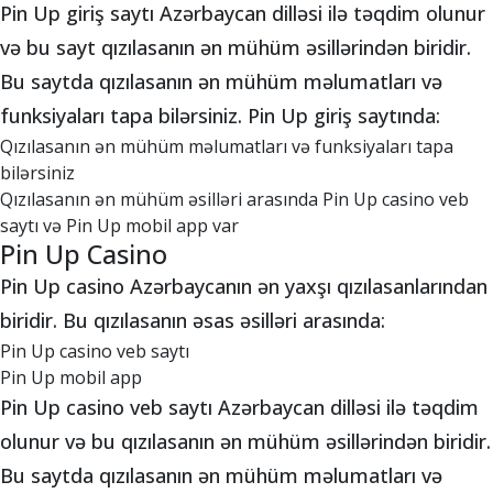
Pin Up giriş saytı Azərbaycan dilləsi ilə təqdim olunur
və bu sayt qızılasanın ən mühüm əsillərindən biridir.
Bu saytda qızılasanın ən mühüm məlumatları və
funksiyaları tapa bilərsiniz. Pin Up giriş saytında:
Qızılasanın ən mühüm məlumatları və funksiyaları tapa
bilərsiniz
Qızılasanın ən mühüm əsilləri arasında Pin Up casino veb
saytı və Pin Up mobil app var
Pin Up Casino
Pin Up casino Azərbaycanın ən yaxşı qızılasanlarından
biridir. Bu qızılasanın əsas əsilləri arasında:
Pin Up casino veb saytı
Pin Up mobil app
Pin Up casino veb saytı Azərbaycan dilləsi ilə təqdim
olunur və bu qızılasanın ən mühüm əsillərindən biridir.
Bu saytda qızılasanın ən mühüm məlumatları və