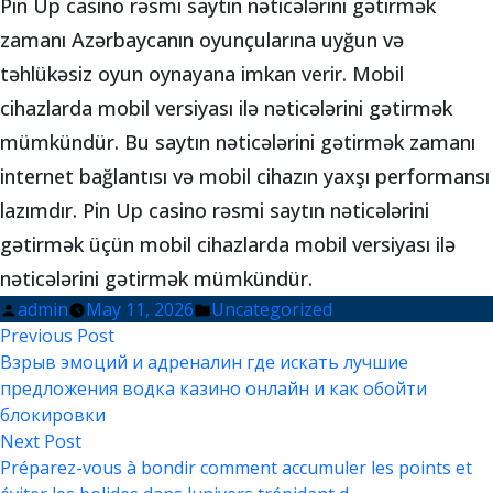
Pin Up casino rəsmi saytın nəticələrini gətirmək
zamanı Azərbaycanın oyunçularına uyğun və
təhlükəsiz oyun oynayana imkan verir. Mobil
cihazlarda mobil versiyası ilə nəticələrini gətirmək
mümkündür. Bu saytın nəticələrini gətirmək zamanı
internet bağlantısı və mobil cihazın yaxşı performansı
lazımdır. Pin Up casino rəsmi saytın nəticələrini
gətirmək üçün mobil cihazlarda mobil versiyası ilə
nəticələrini gətirmək mümkündür.
Posted
Posted
admin
May 11, 2026
Uncategorized
Post
by
Previous
in
Previous Post
post:
Взрыв эмоций и адреналин где искать лучшие
navigation
предложения водка казино онлайн и как обойти
блокировки
Next
Next Post
post:
Préparez-vous à bondir comment accumuler les points et