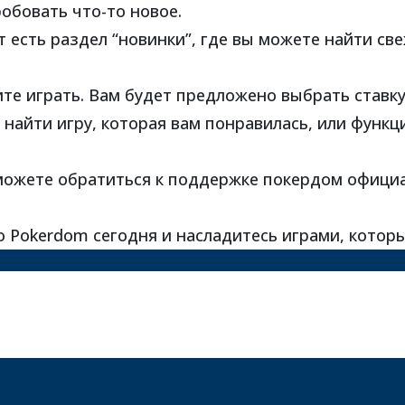
робовать что-то новое.
 есть раздел “новинки”, где вы можете найти све
ите играть. Вам будет предложено выбрать ставку
найти игру, которая вам понравилась, или функц
 можете обратиться к поддержке покердом официа
 Pokerdom сегодня и насладитесь играми, которы