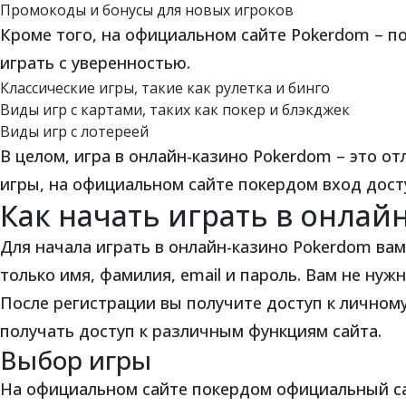
Промокоды и бонусы для новых игроков
Кроме того, на официальном сайте Pokerdom – п
играть с уверенностью.
Классические игры, такие как рулетка и бинго
Виды игр с картами, таких как покер и блэкджек
Виды игр с лотереей
В целом, игра в онлайн-казино Pokerdom – это о
игры, на официальном сайте покердом вход досту
Как начать играть в онлай
Для начала играть в онлайн-казино Pokerdom ва
только имя, фамилия, email и пароль. Вам не ну
После регистрации вы получите доступ к личном
получать доступ к различным функциям сайта.
Выбор игры
На официальном сайте покердом официальный сай