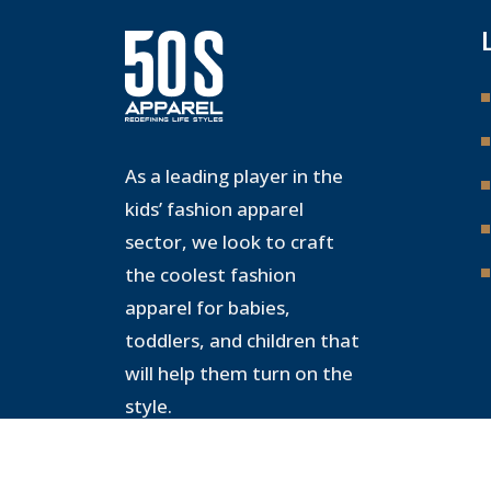
As a leading player in the
kids’ fashion apparel
sector, we look to craft
the coolest fashion
apparel for babies,
toddlers, and children that
will help them turn on the
style.