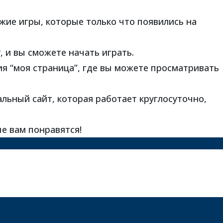
жие игры, которые только что появились на
, и вы сможете начать играть.
ия “моя страница”, где вы можете просматривать
льный сайт, которая работает круглосуточно,
е вам понравятся!