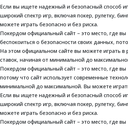
Если вы ищете надежный и безопасный способ иг
широкий спектр игр, включая покер, рулетку, би
можете играть безопасно и без риска.
Покердом официальный сайт – это место, где вы 
беспокоиться о безопасности своих данных, пот
На этом официальном сайте вы можете играть в р
ставок, начиная от минимальной до максимальной
Покердом официальный сайт – это место, где вы 
потому что сайт использует современные технол
минимальной до максимальной. Вы можете играть
Если вы ищете надежный и безопасный способ иг
широкий спектр игр, включая покер, рулетку, би
можете играть безопасно и без риска.
Покердом официальный сайт – это место, где вы 