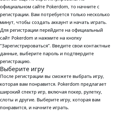
официальном сайте Pokerdom, то начните с
регистрации. Вам потребуется только несколько
минут, чтобы создать аккаунт и начать играть.
Для регистрации перейдите на официальный
сайт Pokerdom и нажмите на кнопку
“Зарегистрироваться”. Введите свои контактные
данные, выберите пароль и подтвердите
регистрацию.
Выберите игру
После регистрации вы сможете выбрать игру,
которая вам понравится. Pokerdom предлагает
широкий спектр игр, включая покер, рулетку,
слоты и другие. Выберите игру, которая вам
понравится, и начните играть.