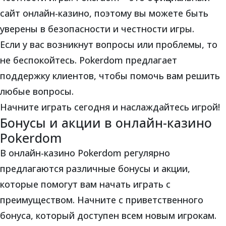
сайт онлайн-казино, поэтому вы можете быть
уверены в безопасности и честности игры.
Если у вас возникнут вопросы или проблемы, то
не беспокойтесь. Pokerdom предлагает
поддержку клиентов, чтобы помочь вам решить
любые вопросы.
Начните играть сегодня и наслаждайтесь игрой!
Бонусы и акции в онлайн-казино
Pokerdom
В онлайн-казино Pokerdom регулярно
предлагаются различные бонусы и акции,
которые помогут вам начать играть с
преимуществом. Начните с приветственного
бонуса, который доступен всем новым игрокам.