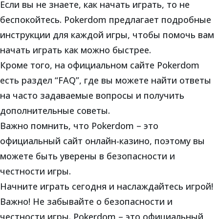
Если вы не знаете, как начать играть, то не
беспокойтесь. Pokerdom предлагает подробные
инструкции для каждой игры, чтобы помочь вам
начать играть как можно быстрее.
Кроме того, на официальном сайте Pokerdom
есть раздел “FAQ”, где вы можете найти ответы
на часто задаваемые вопросы и получить
дополнительные советы.
Важно помнить, что Pokerdom – это
официальный сайт онлайн-казино, поэтому вы
можете быть уверены в безопасности и
честности игры.
Начните играть сегодня и наслаждайтесь игрой!
Важно! Не забывайте о безопасности и
честности игры. Pokerdom – это официальный