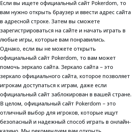
Если вы ищете официальный сайт Pokerdom, то
вам нужно открыть браузер и ввести адрес сайта
в адресной строке. Затем вы сможете
зарегистрироваться на сайте и начать играть в
любые игры, которые вам понравились.
Однако, если вы не можете открыть
официальный сайт Pokerdom, то вам может
помочь зеркало сайта. Зеркало сайта – это
зеркало официального сайта, которое позволяет
игрокам доступаться к играм, даже если
официальный сайт заблокирован в вашей стране.
В целом, официальный сайт Pokerdom – это
отличный выбор для игроков, которые ищут
безопасный и надежный способ играть в онлайн-
казино. Мы рекомендуем вам открыть