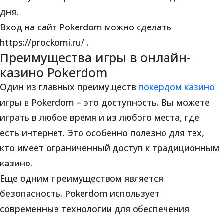
дня.
Вход на сайт Pokerdom можно сделать
https://prockomi.ru/ .
Преимущества игры в онлайн-
казино Pokerdom
Один из главных преимуществ
покердом казино
игры в Pokerdom – это доступность. Вы можете
играть в любое время и из любого места, где
есть интернет. Это особенно полезно для тех,
кто имеет ограниченный доступ к традиционным
казино.
Еще одним преимуществом является
безопасность. Pokerdom использует
современные технологии для обеспечения