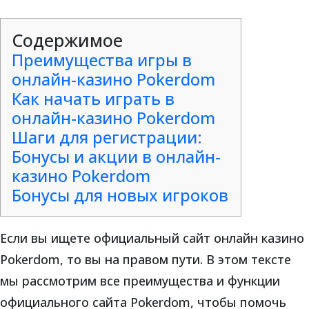
Содержимое
Преимущества игры в
онлайн-казино Pokerdom
Как начать играть в
онлайн-казино Pokerdom
Шаги для регистрации:
Бонусы и акции в онлайн-
казино Pokerdom
Бонусы для новых игроков
Если вы ищете официальный сайт онлайн казино
Pokerdom, то вы на правом пути. В этом тексте
мы рассмотрим все преимущества и функции
официального сайта Pokerdom, чтобы помочь