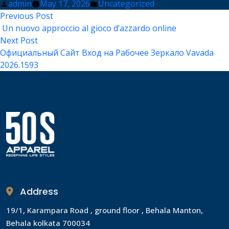
Posted
Posted
admin
May 17, 2026
Uncategorized
Post
by
Previous
in
Previous Post
post:
Un nuovo approccio al gioco d’azzardo online
navigation
Next
Next Post
post:
Официальный Сайт Вход на Рабочее Зеркало Vavada
2026.1593
Address
19/1, Karampara Road , ground floor , Behala Manton,
Behala kolkata 700034