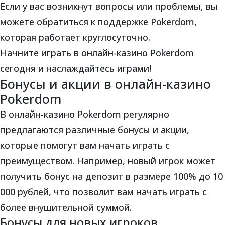
Если у вас возникнут вопросы или проблемы, вы
можете обратиться к поддержке Pokerdom,
которая работает круглосуточно.
Начните играть в онлайн-казино Pokerdom
сегодня и наслаждайтесь играми!
Бонусы и акции в онлайн-казино
Pokerdom
В онлайн-казино Pokerdom регулярно
предлагаются различные бонусы и акции,
которые помогут вам начать играть с
преимуществом. Например, новый игрок может
получить бонус на депозит в размере 100% до 10
000 рублей, что позволит вам начать играть с
более внушительной суммой.
Бонусы для новых игроков