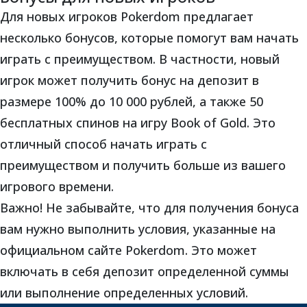
Для новых игроков Pokerdom предлагает
несколько бонусов, которые помогут вам начать
играть с преимуществом. В частности, новый
игрок может получить бонус на депозит в
размере 100% до 10 000 рублей, а также 50
бесплатных спинов на игру Book of Gold. Это
отличный способ начать играть с
преимуществом и получить больше из вашего
игрового времени.
Важно! Не забывайте, что для получения бонуса
вам нужно выполнить условия, указанные на
официальном сайте Pokerdom. Это может
включать в себя депозит определенной суммы
или выполнение определенных условий.