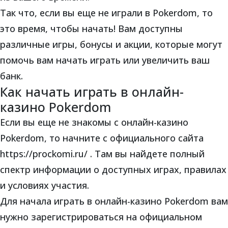
Так что, если вы еще не играли в Pokerdom, то
это время, чтобы начать! Вам доступны
различные игры, бонусы и акции, которые могут
помочь вам начать играть или увеличить ваш
банк.
Как начать играть в онлайн-
казино Pokerdom
Если вы еще не знакомы с онлайн-казино
Pokerdom, то начните с официального сайта
https://prockomi.ru/ . Там вы найдете полный
спектр информации о доступных играх, правилах
и условиях участия.
Для начала играть в онлайн-казино Pokerdom вам
нужно зарегистрироваться на официальном