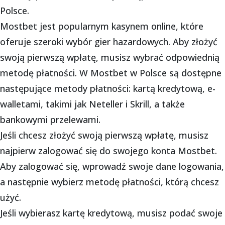
Polsce.
Mostbet jest popularnym kasynem online, które
oferuje szeroki wybór gier hazardowych. Aby złożyć
swoją pierwszą wpłatę, musisz wybrać odpowiednią
metodę płatności. W Mostbet w Polsce są dostępne
następujące metody płatności: kartą kredytową, e-
walletami, takimi jak Neteller i Skrill, a także
bankowymi przelewami.
Jeśli chcesz złożyć swoją pierwszą wpłatę, musisz
najpierw zalogować się do swojego konta Mostbet.
Aby zalogować się, wprowadź swoje dane logowania,
a następnie wybierz metodę płatności, którą chcesz
użyć.
Jeśli wybierasz kartę kredytową, musisz podać swoje