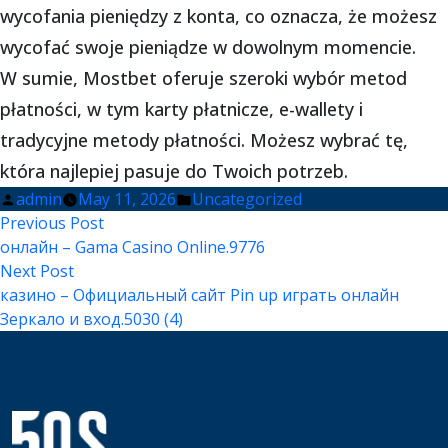
wycofania pieniędzy z konta, co oznacza, że możesz
wycofać swoje pieniądze w dowolnym momencie.
W sumie, Mostbet oferuje szeroki wybór metod
płatności, w tym karty płatnicze, e-wallety i
tradycyjne metody płatności. Możesz wybrać tę,
która najlepiej pasuje do Twoich potrzeb.
Posted
Posted
admin
May 11, 2026
Uncategorized
Post
by
Previous
in
Previous Post
post:
онлайн – Gama Casino Online.9776
navigation
Next
Next Post
post:
казино – Официальный сайт Pin up играть онлайн
Зеркало и вход.5030 (4)