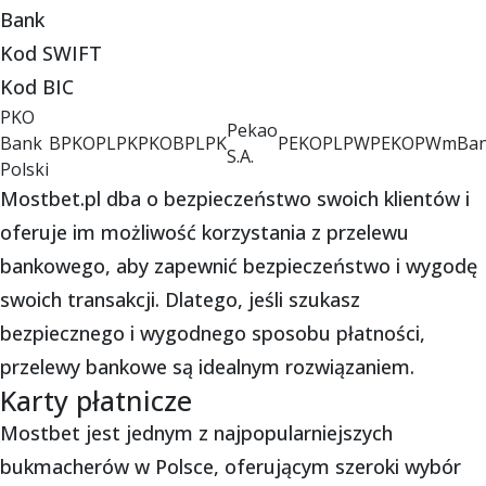
Bank
Kod SWIFT
Kod BIC
PKO
Pekao
Bank
BPKOPLPK
PKOBPLPK
PEKOPLPW
PEKOPW
mBa
S.A.
Polski
Mostbet.pl dba o bezpieczeństwo swoich klientów i
oferuje im możliwość korzystania z przelewu
bankowego, aby zapewnić bezpieczeństwo i wygodę
swoich transakcji. Dlatego, jeśli szukasz
bezpiecznego i wygodnego sposobu płatności,
przelewy bankowe są idealnym rozwiązaniem.
Karty płatnicze
Mostbet jest jednym z najpopularniejszych
bukmacherów w Polsce, oferującym szeroki wybór