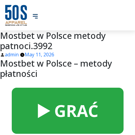
Mostbet w Polsce metody
patnoci.3992
Posted
admin
May 11, 2026
Mostbet w Polsce – metody
by
płatności
▶️ GRAĆ