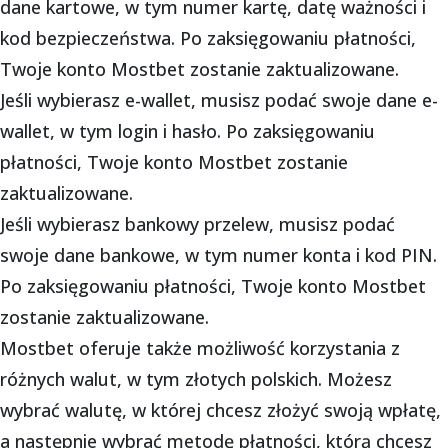
dane kartowe, w tym numer kartę, datę ważności i
kod bezpieczeństwa. Po zaksięgowaniu płatności,
Twoje konto Mostbet zostanie zaktualizowane.
Jeśli wybierasz e-wallet, musisz podać swoje dane e-
wallet, w tym login i hasło. Po zaksięgowaniu
płatności, Twoje konto Mostbet zostanie
zaktualizowane.
Jeśli wybierasz bankowy przelew, musisz podać
swoje dane bankowe, w tym numer konta i kod PIN.
Po zaksięgowaniu płatności, Twoje konto Mostbet
zostanie zaktualizowane.
Mostbet oferuje także możliwość korzystania z
różnych walut, w tym złotych polskich. Możesz
wybrać walutę, w której chcesz złożyć swoją wpłatę,
a następnie wybrać metodę płatności, którą chcesz