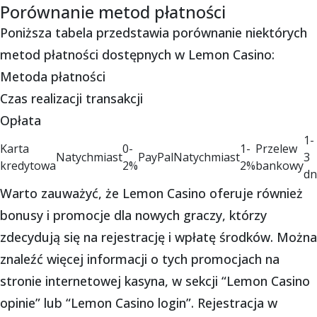
Porównanie metod płatności
Poniższa tabela przedstawia porównanie niektórych
metod płatności dostępnych w Lemon Casino:
Metoda płatności
Czas realizacji transakcji
Opłata
1-
Karta
0-
1-
Przelew
Natychmiast
PayPal
Natychmiast
3
kredytowa
2%
2%
bankowy
dn
Warto zauważyć, że Lemon Casino oferuje również
bonusy i promocje dla nowych graczy, którzy
zdecydują się na rejestrację i wpłatę środków. Można
znaleźć więcej informacji o tych promocjach na
stronie internetowej kasyna, w sekcji “Lemon Casino
opinie” lub “Lemon Casino login”. Rejestracja w