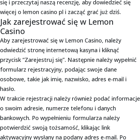
się i przeczytaj naszą recenzję, aby dowiedzieć się
więcej o lemon casino pl i zacząć grać już dziś.
Jak zarejestrować się w Lemon
Casino
Aby zarejestrować się w Lemon Casino, należy
odwiedzić stronę internetową kasyna i kliknąć
przycisk “Zarejestruj się”. Następnie należy wypełnić
formularz rejestracyjny, podając swoje dane
osobowe, takie jak imię, nazwisko, adres e-mail i
hasło.
W trakcie rejestracji należy również podać informacje
o swoim adresie, numerze telefonu i danych
bankowych. Po wypełnieniu formularza należy
potwierdzić swoją tożsamość, klikając link
aktywacyjny wysłany na podany adres e-mail. Po