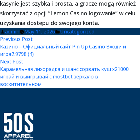
kasynie jest szybka i prosta, a gracze mogą również
skorzystać z opcji “Lemon Casino logowanie” w celu
uzyskania dostępu do swojego konta.
Posted
Posted
admin
May 11, 2026
Uncategorized
Post
by
Previous
in
Previous Post
post:
Казино – Официальный сайт Pin Up Casino Входи и
navigation
играй.9798 (4)
Next
Next Post
post:
Карамельная лихорадка и шанс сорвать куш x21000
играй и выигрывай с mostbet зеркало в
восхитительном