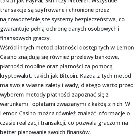
takich jak PayPal, Skrill czy Neteller. Wszystkie
transakcje są szyfrowane i chronione przez
najnowocześniejsze systemy bezpieczeństwa, co
gwarantuje pełną ochronę danych osobowych i
finansowych graczy.
Wśród innych metod płatności dostępnych w Lemon
Casino znajdują się również przelewy bankowe,
płatności mobilne oraz płatności za pomocą
kryptowalut, takich jak Bitcoin. Każda z tych metod
ma swoje własne zalety i wady, dlatego warto przed
wyborem metody płatności zapoznać się z
warunkami i opłatami związanymi z każdą z nich. W
Lemon Casino można również znaleźć informacje o
czasie realizacji transakcji, co pozwala graczom na
better planowanie swoich finansów.