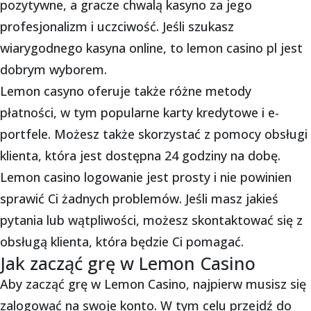
pozytywne, a gracze chwalą kasyno za jego
profesjonalizm i uczciwość. Jeśli szukasz
wiarygodnego kasyna online, to lemon casino pl jest
dobrym wyborem.
Lemon casyno oferuje także różne metody
płatności, w tym popularne karty kredytowe i e-
portfele. Możesz także skorzystać z pomocy obsługi
klienta, która jest dostępna 24 godziny na dobę.
Lemon casino logowanie jest prosty i nie powinien
sprawić Ci żadnych problemów. Jeśli masz jakieś
pytania lub wątpliwości, możesz skontaktować się z
obsługą klienta, która będzie Ci pomagać.
Jak zacząć grę w Lemon Casino
Aby zacząć grę w Lemon Casino, najpierw musisz się
zalogować na swoje konto. W tym celu przejdź do