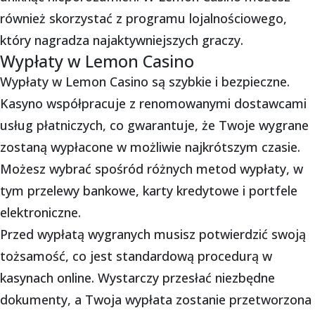
również skorzystać z programu lojalnościowego,
który nagradza najaktywniejszych graczy.
Wypłaty w Lemon Casino
Wypłaty w Lemon Casino są szybkie i bezpieczne.
Kasyno współpracuje z renomowanymi dostawcami
usług płatniczych, co gwarantuje, że Twoje wygrane
zostaną wypłacone w możliwie najkrótszym czasie.
Możesz wybrać spośród różnych metod wypłaty, w
tym przelewy bankowe, karty kredytowe i portfele
elektroniczne.
Przed wypłatą wygranych musisz potwierdzić swoją
tożsamość, co jest standardową procedurą w
kasynach online. Wystarczy przesłać niezbędne
dokumenty, a Twoja wypłata zostanie przetworzona