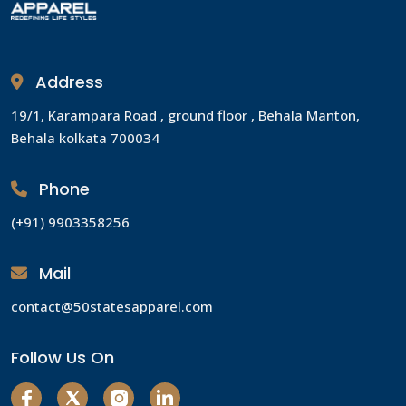
Address
19/1, Karampara Road , ground floor , Behala Manton,
Behala kolkata 700034
Phone
(+91) 9903358256
Mail
contact@50statesapparel.com
Follow Us On