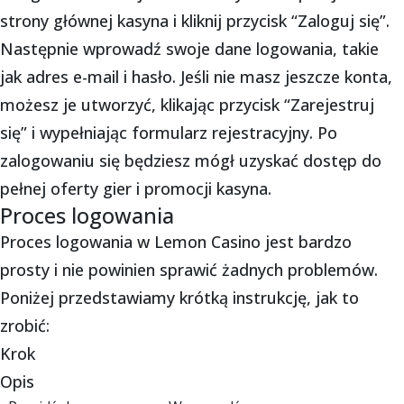
strony głównej kasyna i kliknij przycisk “Zaloguj się”.
Następnie wprowadź swoje dane logowania, takie
jak adres e-mail i hasło. Jeśli nie masz jeszcze konta,
możesz je utworzyć, klikając przycisk “Zarejestruj
się” i wypełniając formularz rejestracyjny. Po
zalogowaniu się będziesz mógł uzyskać dostęp do
pełnej oferty gier i promocji kasyna.
Proces logowania
Proces logowania w Lemon Casino jest bardzo
prosty i nie powinien sprawić żadnych problemów.
Poniżej przedstawiamy krótką instrukcję, jak to
zrobić:
Krok
Opis