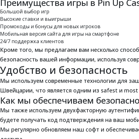
Преимущества игры в Pin Up Ca
Большой выбор игр
Высокие ставки и выигрыши
Промокоды и бонусы для новых игроков
Мобильная версия сайта для игры на смартфоне
24/7 поддержка клиентов
Кроме того, мы предлагаем вам несколько способов
безопасность вашей информации, используя сов
Удобство и безопасность
Мы используем современные технологии для защ
Швейцарии, что является одним из safest и most 
Как мы обеспечиваем безопасно
Мы также используем двухфакторную аутентифик
будете получать код подтверждения на ваш моб
Мы регулярно обновляем наш софт и обеспечива