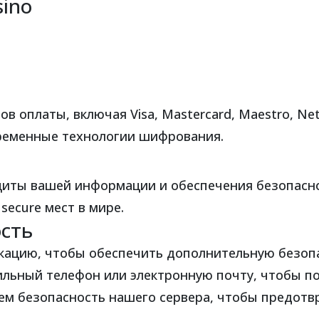
sino
 оплаты, включая Visa, Mastercard, Maestro, Netel
ременные технологии шифрования.
иты вашей информации и обеспечения безопаснос
secure мест в мире.
сть
ацию, чтобы обеспечить дополнительную безопас
ильный телефон или электронную почту, чтобы п
ем безопасность нашего сервера, чтобы предот