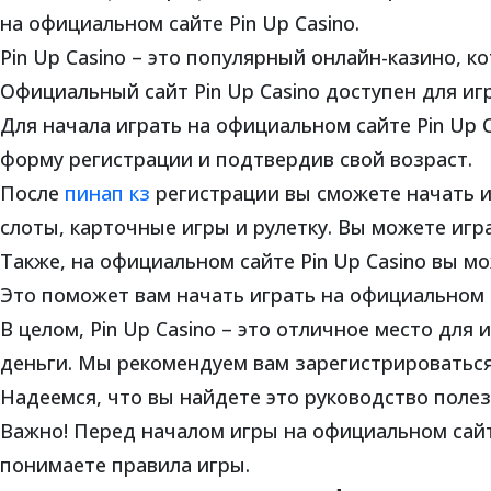
на официальном сайте Pin Up Casino.
Pin Up Casino – это популярный онлайн-казино, к
Официальный сайт Pin Up Casino доступен для иг
Для начала играть на официальном сайте Pin Up 
форму регистрации и подтвердив свой возраст.
После
пинап кз
регистрации вы сможете начать иг
слоты, карточные игры и рулетку. Вы можете игра
Также, на официальном сайте Pin Up Casino вы м
Это поможет вам начать играть на официальном с
В целом, Pin Up Casino – это отличное место для
деньги. Мы рекомендуем вам зарегистрироваться 
Надеемся, что вы найдете это руководство полез
Важно! Перед началом игры на официальном сайте
понимаете правила игры.