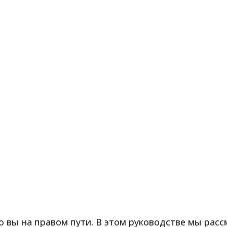
о вы на правом пути. В этом руководстве мы расс