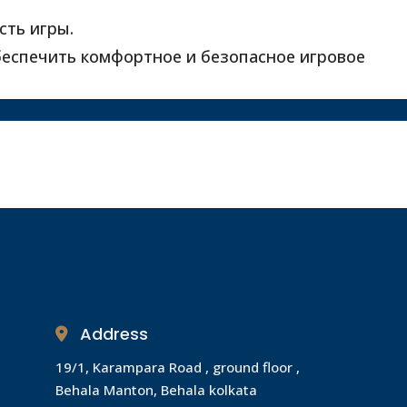
сть игры.
обеспечить комфортное и безопасное игровое
Address
19/1, Karampara Road , ground floor ,
Behala Manton, Behala kolkata