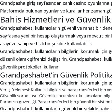
Grandpasha giriş sayfasından canlı casino oyunlarına g
Platformda bulunan oyunlar ve kurallar her zaman günce
Bahis Hizmetleri ve Güvenlik 
Grandpashabet, kullanıcıların güvenli ve rahat bir de
sayfasına yeni bir hesap oluşturmak veya mevcut bir he
arayüze sahip ve hızlı bir şekilde kullanılabilir.
Grandpashabet, kullanıcıların bilgilerini korumak için ge
düzenli olarak şifrenizi değiştirin. Grandpashabet, kulla
güvenlik protokolleri kullanır.
Grandpashabet’in Güvenlik Politika
Grandpashabet, kullanıcıların bilgilerini korumak için aş
Veri şifrelemesi: Kullanıcı bilgileri ve para transferleri için ver
Güvenlik sorumlusu: Güvenlik sorumlusu, kullanıcıların bilgile
Paranızın güvenliği: Para transferleri için güvenli bir sistem
Grandpashabet, kullanıcıların güvenli bir şekilde bahis 