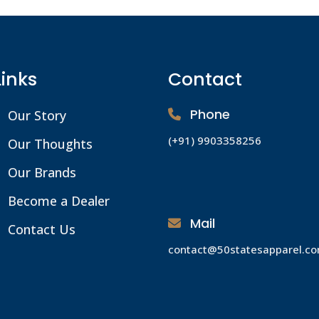
Links
Contact
Phone
Our Story
(+91) 9903358256
Our Thoughts
Our Brands
Become a Dealer
Mail
Contact Us
contact@50statesapparel.c