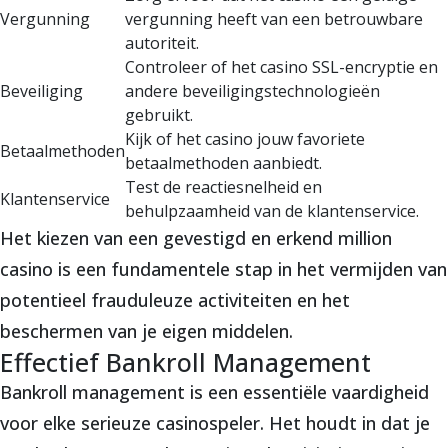
Vergunning
vergunning heeft van een betrouwbare
autoriteit.
Controleer of het casino SSL-encryptie en
Beveiliging
andere beveiligingstechnologieën
gebruikt.
Kijk of het casino jouw favoriete
Betaalmethoden
betaalmethoden aanbiedt.
Test de reactiesnelheid en
Klantenservice
behulpzaamheid van de klantenservice.
Het kiezen van een gevestigd en erkend million
casino is een fundamentele stap in het vermijden van
potentieel frauduleuze activiteiten en het
beschermen van je eigen middelen.
Effectief Bankroll Management
Bankroll management is een essentiële vaardigheid
voor elke serieuze casinospeler. Het houdt in dat je