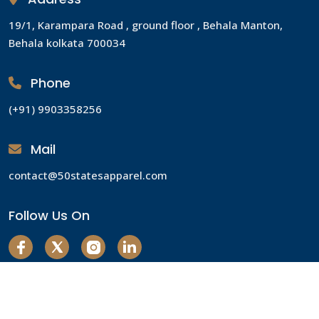
19/1, Karampara Road , ground floor , Behala Manton,
Behala kolkata 700034
Phone
(+91) 9903358256
Mail
contact@50statesapparel.com
Follow Us On
Copyright ©2026 50S APPAREL | All Right Reserved
Design by:
Brandwizz