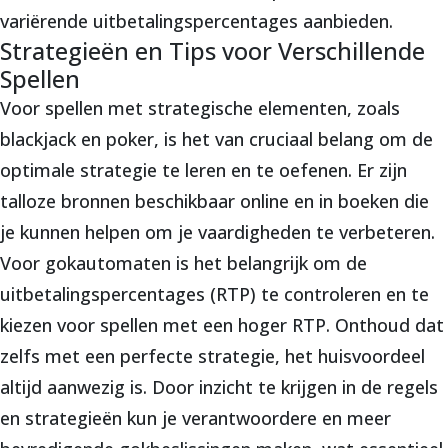
variërende uitbetalingspercentages aanbieden.
Strategieën en Tips voor Verschillende
Spellen
Voor spellen met strategische elementen, zoals
blackjack en poker, is het van cruciaal belang om de
optimale strategie te leren en te oefenen. Er zijn
talloze bronnen beschikbaar online en in boeken die
je kunnen helpen om je vaardigheden te verbeteren.
Voor gokautomaten is het belangrijk om de
uitbetalingspercentages (RTP) te controleren en te
kiezen voor spellen met een hoger RTP. Onthoud dat
zelfs met een perfecte strategie, het huisvoordeel
altijd aanwezig is. Door inzicht te krijgen in de regels
en strategieën kun je verantwoordere en meer