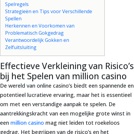
Spelregels
Strategieën en Tips voor Verschillende
Spellen
Herkennen en Voorkomen van
Problematisch Gokgedrag
Verantwoordelijk Gokken en
Zelfuitsluiting
Effectieve Verkleining van Risico’s
bij het Spelen van million casino
De wereld van online casino’s biedt een spannende en
potentieel lucratieve ervaring, maar het is essentieel
om met een verstandige aanpak te spelen. De
aantrekkingskracht van een mogelijke grote winst in
een
million casino
mag niet leiden tot roekeloos
gedrag. Het begrijpen van de risico’s en het