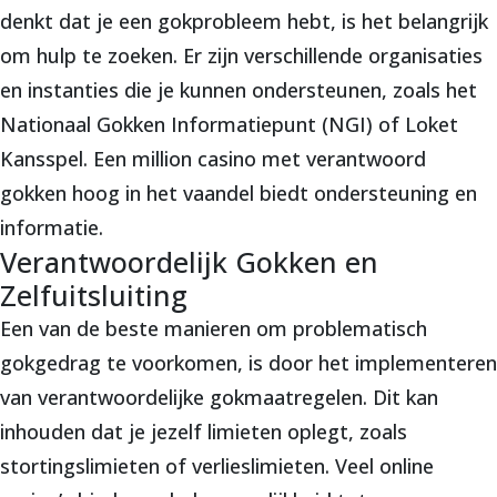
denkt dat je een gokprobleem hebt, is het belangrijk
om hulp te zoeken. Er zijn verschillende organisaties
en instanties die je kunnen ondersteunen, zoals het
Nationaal Gokken Informatiepunt (NGI) of Loket
Kansspel. Een million casino met verantwoord
gokken hoog in het vaandel biedt ondersteuning en
informatie.
Verantwoordelijk Gokken en
Zelfuitsluiting
Een van de beste manieren om problematisch
gokgedrag te voorkomen, is door het implementeren
van verantwoordelijke gokmaatregelen. Dit kan
inhouden dat je jezelf limieten oplegt, zoals
stortingslimieten of verlieslimieten. Veel online