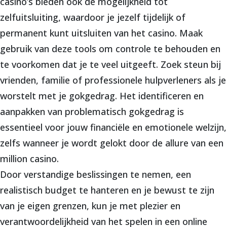
casino’s bieden ook de mogelijkheid tot
zelfuitsluiting, waardoor je jezelf tijdelijk of
permanent kunt uitsluiten van het casino. Maak
gebruik van deze tools om controle te behouden en
te voorkomen dat je te veel uitgeeft. Zoek steun bij
vrienden, familie of professionele hulpverleners als je
worstelt met je gokgedrag. Het identificeren en
aanpakken van problematisch gokgedrag is
essentieel voor jouw financiële en emotionele welzijn,
zelfs wanneer je wordt gelokt door de allure van een
million casino.
Door verstandige beslissingen te nemen, een
realistisch budget te hanteren en je bewust te zijn
van je eigen grenzen, kun je met plezier en
verantwoordelijkheid van het spelen in een online