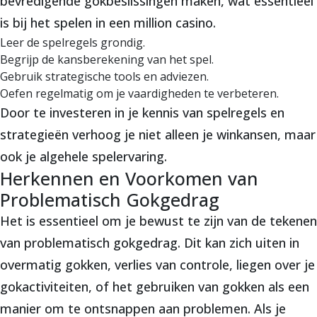
bevredigende gokbeslissingen maken, wat essentieel
is bij het spelen in een million casino.
Leer de spelregels grondig.
Begrijp de kansberekening van het spel.
Gebruik strategische tools en adviezen.
Oefen regelmatig om je vaardigheden te verbeteren.
Door te investeren in je kennis van spelregels en
strategieën verhoog je niet alleen je winkansen, maar
ook je algehele spelervaring.
Herkennen en Voorkomen van
Problematisch Gokgedrag
Het is essentieel om je bewust te zijn van de tekenen
van problematisch gokgedrag. Dit kan zich uiten in
overmatig gokken, verlies van controle, liegen over je
gokactiviteiten, of het gebruiken van gokken als een
manier om te ontsnappen aan problemen. Als je