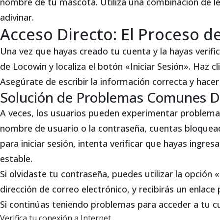
nombre de tu mascota. Utiliza una combinación de le
adivinar.
Acceso Directo: El Proceso d
Una vez que hayas creado tu cuenta y la hayas verifi
de Locowin y localiza el botón «Iniciar Sesión». Haz 
Asegúrate de escribir la información correcta y hacer 
Solución de Problemas Comunes Du
A veces, los usuarios pueden experimentar problemas 
nombre de usuario o la contraseña, cuentas bloqueada
para iniciar sesión, intenta verificar que hayas ing
estable.
Si olvidaste tu contraseña, puedes utilizar la opción 
dirección de correo electrónico, y recibirás un enlac
Si continúas teniendo problemas para acceder a tu c
Verifica tu conexión a Internet.