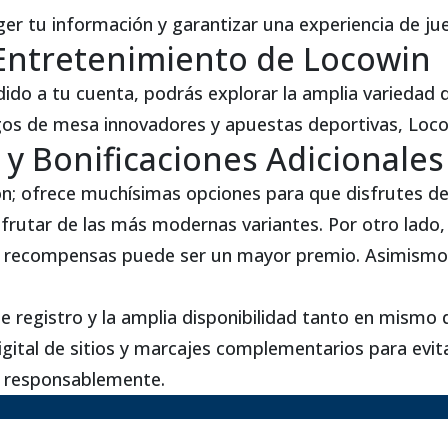
r tu información y garantizar una experiencia de jue
Entretenimiento de Locowin
ido a tu cuenta, podrás explorar la amplia variedad 
os de mesa innovadores y apuestas deportivas, Locow
 y Bonificaciones Adicionales
ión; ofrece muchísimas opciones para que disfrutes de
frutar de las más modernas variantes. Por otro lado,
de recompensas puede ser un mayor premio. Asimismo,
 de registro y la amplia disponibilidad tanto en mism
 digital de sitios y marcajes complementarios para evi
a responsablemente.