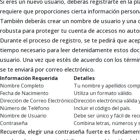
Si eres un nuevo usuario, deberás registrarte en la 
requiere que proporciones cierta información person
También deberás crear un nombre de usuario y una con
robusta para proteger tu cuenta de accesos no auto
Durante el proceso de registro, se te pedirá que acep
tiempo necesario para leer detenidamente estos do
usuario. Una vez que estés de acuerdo con los términ
se te enviará por correo electrónico.
Información Requerida
Detalles
Nombre Completo
Tu nombre y apellidos comp
Fecha de Nacimiento
Utiliza un formato válido.
Dirección de Correo Electrónico
Dirección electróncia válida y
Número de Teléfono
Incluir el código del país.
Nombre de Usuario
Debe ser único y fácil de rec
Contraseña
Combina letras, números y 
Recuerda, elegir una contraseña fuerte es fundament