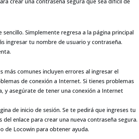
ra crear una contraseña segura que sea difícil de
 sencillo. Simplemente regresa a la página principal
erás ingresar tu nombre de usuario y contraseña.
enta.
s más comunes incluyen errores al ingresar el
oblemas de conexión a Internet. Si tienes problemas
a, y asegúrate de tener una conexión a Internet
ina de inicio de sesión. Se te pedirá que ingreses tu
nes del enlace para crear una nueva contraseña segura.
co de Locowin para obtener ayuda.