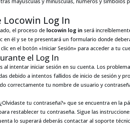
tras mayúsculas y minúsculas, números y símbolos pa
e Locowin Log In
cado, el proceso de
locowin log in
será increíblemente
clic en él y se te presentará un formulario donde deb
clic en el botón «Iniciar Sesión» para acceder a tu cu
rante el Log In
al intentar iniciar sesión en su cuenta. Los problema
s debido a intentos fallidos de inicio de sesión y pr
resado correctamente tu nombre de usuario y contraseñ
«¿Olvidaste tu contraseña?» que se encuentra en la pág
e para restablecer tu contraseña. Sigue las instruccio
uenta lo superará deberás contactar al soporte técni