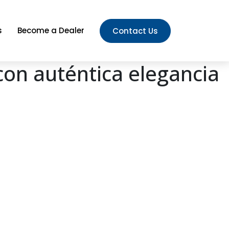
s
Become a Dealer
Contact Us
 con auténtica elegancia