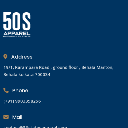
Address
19/1, Karampara Road , ground floor , Behala Manton,
Behala kolkata 700034
Phone
(+91) 9903358256
Mail
contact@50statesapparel.com