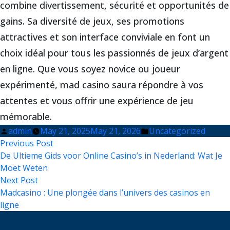
combine divertissement, sécurité et opportunités de
gains. Sa diversité de jeux, ses promotions
attractives et son interface conviviale en font un
choix idéal pour tous les passionnés de jeux d’argent
en ligne. Que vous soyez novice ou joueur
expérimenté, mad casino saura répondre à vos
attentes et vous offrir une expérience de jeu
mémorable.
Posted
Posted
admin
May 21, 2025
May 21, 2026
Uncategorized
Post
by
Previous
in
Previous Post
post:
De Ultieme Gids voor Online Casino’s in Nederland: Wat Je
navigation
Moet Weten
Next
Next Post
post:
Madcasino : Une plongée dans l’univers des casinos en
ligne