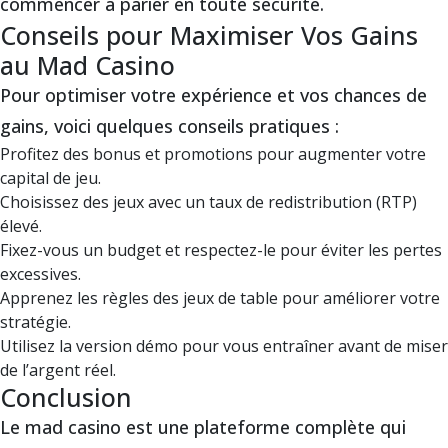
commencer à parier en toute sécurité.
Conseils pour Maximiser Vos Gains
au Mad Casino
Pour optimiser votre expérience et vos chances de
gains, voici quelques conseils pratiques :
Profitez des bonus et promotions pour augmenter votre
capital de jeu.
Choisissez des jeux avec un taux de redistribution (RTP)
élevé.
Fixez-vous un budget et respectez-le pour éviter les pertes
excessives.
Apprenez les règles des jeux de table pour améliorer votre
stratégie.
Utilisez la version démo pour vous entraîner avant de miser
de l’argent réel.
Conclusion
Le mad casino est une plateforme complète qui