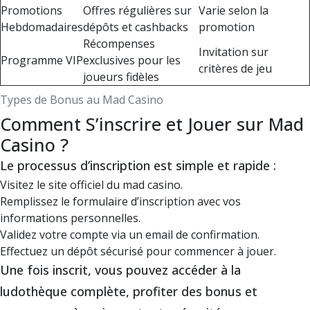
Promotions
Offres régulières sur
Varie selon la
Hebdomadaires
dépôts et cashbacks
promotion
Récompenses
Invitation sur
Programme VIP
exclusives pour les
critères de jeu
joueurs fidèles
Types de Bonus au Mad Casino
Comment S’inscrire et Jouer sur Mad
Casino ?
Le processus d’inscription est simple et rapide :
Visitez le site officiel du mad casino.
Remplissez le formulaire d’inscription avec vos
informations personnelles.
Validez votre compte via un email de confirmation.
Effectuez un dépôt sécurisé pour commencer à jouer.
Une fois inscrit, vous pouvez accéder à la
ludothèque complète, profiter des bonus et