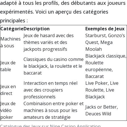
adapté à tous les profils, des débutants aux joueurs
expérimentés. Voici un aperçu des catégories
principales :
Catégorie
Description
Exemples de Jeux
Jeux de hasard avec des
Starburst, Gonzo’s
Machines
thèmes variés et des
Quest, Mega
à sous
jackpots progressifs
Moolah
Blackjack classique,
Classiques du casino comme
Jeux de
Roulette
le blackjack, la roulette et le
table
européenne,
baccarat
Baccarat
Interaction en temps réel
Live Poker, Live
Jeux en
avec des croupiers
Roulette, Live
direct
professionnels
Blackjack
Jeux de
Combinaison entre poker et
Jacks or Better,
vidéo
machines à sous pour les
Deuces Wild
poker
amateurs de stratégie
Catalogue des Jeux sur Nine Casino Application