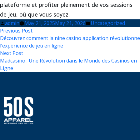
plateforme et profiter pleinement de vos sessions
de jeu, où que vous soyez.
Posted
Posted
admin
May 21, 2025
May 21, 2026
Uncategorized
Post
by
Previous
in
Previous Post
post:
Découvrez comment la nine casino application révolutionne
navigation
l’expérience de jeu en ligne
Next
Next Post
post:
Madcasino : Une Révolution dans le Monde des Casinos en
Ligne