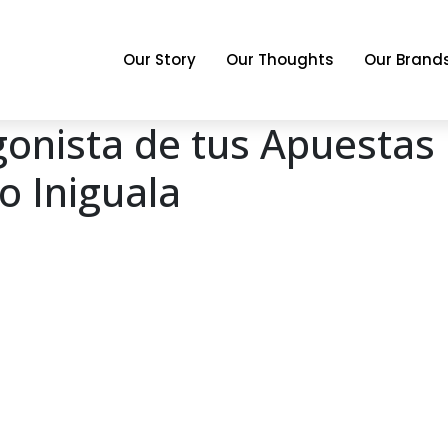
Our Story
Our Thoughts
Our Brand
gonista de tus Apuestas
o Iniguala