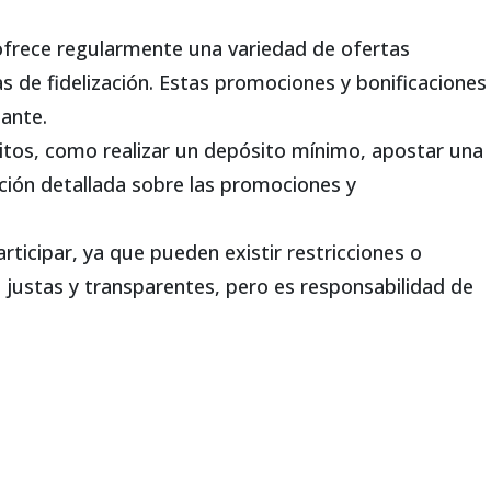
 ofrece regularmente una variedad de ofertas
 de fidelización. Estas promociones y bonificaciones
ante.
sitos, como realizar un depósito mínimo, apostar una
ción detallada sobre las promociones y
ticipar, ya que pueden existir restricciones o
 justas y transparentes, pero es responsabilidad de