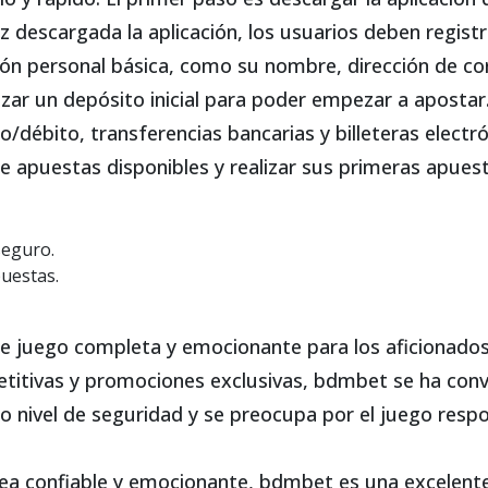
ez descargada la aplicación, los usuarios deben regis
ión personal básica, como su nombre, dirección de cor
alizar un depósito inicial para poder empezar a apos
/débito, transferencias bancarias y billeteras electró
 apuestas disponibles y realizar sus primeras apuest
seguro.
puestas.
e juego completa y emocionante para los aficionados a
tivas y promociones exclusivas, bdmbet se ha conver
lto nivel de seguridad y se preocupa por el juego res
ea confiable y emocionante, bdmbet es una excelente 