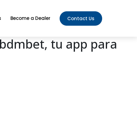
s
Become a Dealer
Contact Us
 bdmbet, tu app para