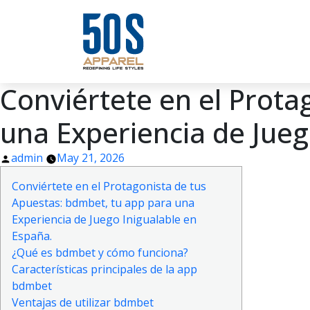
Conviértete en el Prota
una Experiencia de Jueg
Posted
admin
May 21, 2026
by
Conviértete en el Protagonista de tus
Apuestas: bdmbet, tu app para una
Experiencia de Juego Inigualable en
España.
¿Qué es bdmbet y cómo funciona?
Características principales de la app
bdmbet
Ventajas de utilizar bdmbet