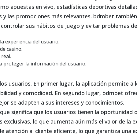
omo apuestas en vivo, estadísticas deportivas detalla
os y las promociones más relevantes. bdmbet también
 controlar sus hábitos de juego y evitar problemas de
 la experiencia del usuario.
de casino.
real.
 proteger la información del usuario.
s usuarios. En primer lugar, la aplicación permite a 
xibilidad y comodidad. En segundo lugar, bdmbet ofr
ejor se adapten a sus intereses y conocimientos.
 que significa que los usuarios tienen la oportunida
xclusivas, lo que aumenta aún más el valor de la exp
 atención al cliente eficiente, lo que garantiza una e