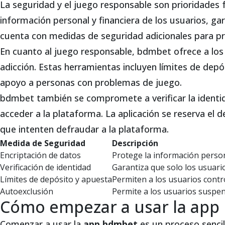
La seguridad y el juego responsable son prioridades 
información personal y financiera de los usuarios, 
cuenta con medidas de seguridad adicionales para prev
En cuanto al juego responsable, bdmbet ofrece a los 
adicción. Estas herramientas incluyen límites de dep
apoyo a personas con problemas de juego.
bdmbet también se compromete a verificar la identid
acceder a la plataforma. La aplicación se reserva el 
que intenten defraudar a la plataforma.
Medida de Seguridad
Descripción
Encriptación de datos
Protege la información persona
Verificación de identidad
Garantiza que solo los usuari
Límites de depósito y apuesta
Permiten a los usuarios contr
Autoexclusión
Permite a los usuarios suspe
Cómo empezar a usar la app 
Comenzar a usar la
app bdmbet
es un proceso sencil