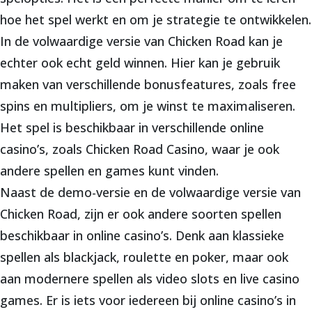
hoe het spel werkt en om je strategie te ontwikkelen.
In de volwaardige versie van Chicken Road kan je
echter ook echt geld winnen. Hier kan je gebruik
maken van verschillende bonusfeatures, zoals free
spins en multipliers, om je winst te maximaliseren.
Het spel is beschikbaar in verschillende online
casino’s, zoals Chicken Road Casino, waar je ook
andere spellen en games kunt vinden.
Naast de demo-versie en de volwaardige versie van
Chicken Road, zijn er ook andere soorten spellen
beschikbaar in online casino’s. Denk aan klassieke
spellen als blackjack, roulette en poker, maar ook
aan modernere spellen als video slots en live casino
games. Er is iets voor iedereen bij online casino’s in