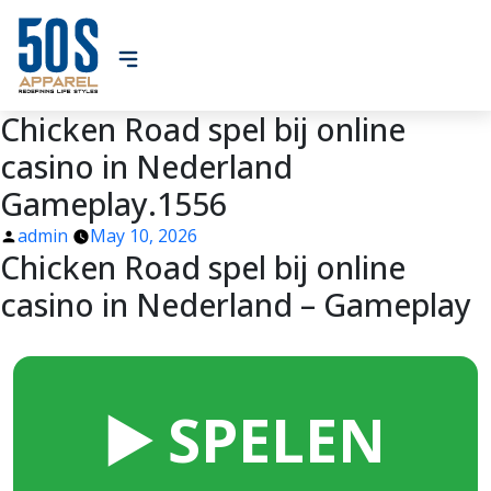
Chicken Road spel bij online
casino in Nederland
Gameplay.1556
Posted
admin
May 10, 2026
Chicken Road spel bij online
by
casino in Nederland – Gameplay
▶️ SPELEN