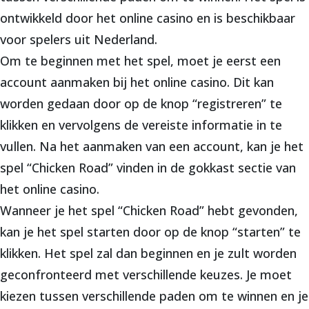
ontwikkeld door het online casino en is beschikbaar
voor spelers uit Nederland.
Om te beginnen met het spel, moet je eerst een
account aanmaken bij het online casino. Dit kan
worden gedaan door op de knop “registreren” te
klikken en vervolgens de vereiste informatie in te
vullen. Na het aanmaken van een account, kan je het
spel “Chicken Road” vinden in de gokkast sectie van
het online casino.
Wanneer je het spel “Chicken Road” hebt gevonden,
kan je het spel starten door op de knop “starten” te
klikken. Het spel zal dan beginnen en je zult worden
geconfronteerd met verschillende keuzes. Je moet
kiezen tussen verschillende paden om te winnen en je