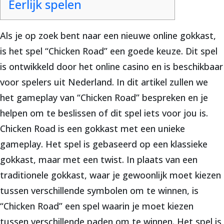
Eerlijk spelen
Als je op zoek bent naar een nieuwe online gokkast,
is het spel “Chicken Road” een goede keuze. Dit spel
is ontwikkeld door het online casino en is beschikbaar
voor spelers uit Nederland. In dit artikel zullen we
het gameplay van “Chicken Road” bespreken en je
helpen om te beslissen of dit spel iets voor jou is.
Chicken Road is een gokkast met een unieke
gameplay. Het spel is gebaseerd op een klassieke
gokkast, maar met een twist. In plaats van een
traditionele gokkast, waar je gewoonlijk moet kiezen
tussen verschillende symbolen om te winnen, is
“Chicken Road” een spel waarin je moet kiezen
tussen verschillende paden om te winnen. Het spel is