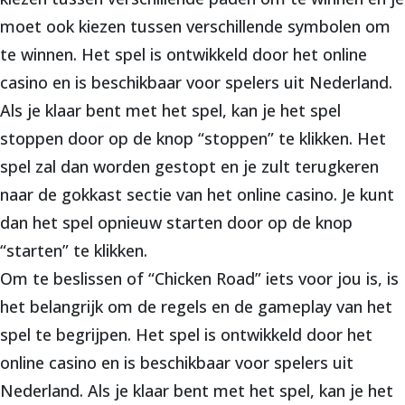
moet ook kiezen tussen verschillende symbolen om
te winnen. Het spel is ontwikkeld door het online
casino en is beschikbaar voor spelers uit Nederland.
Als je klaar bent met het spel, kan je het spel
stoppen door op de knop “stoppen” te klikken. Het
spel zal dan worden gestopt en je zult terugkeren
naar de gokkast sectie van het online casino. Je kunt
dan het spel opnieuw starten door op de knop
“starten” te klikken.
Om te beslissen of “Chicken Road” iets voor jou is, is
het belangrijk om de regels en de gameplay van het
spel te begrijpen. Het spel is ontwikkeld door het
online casino en is beschikbaar voor spelers uit
Nederland. Als je klaar bent met het spel, kan je het