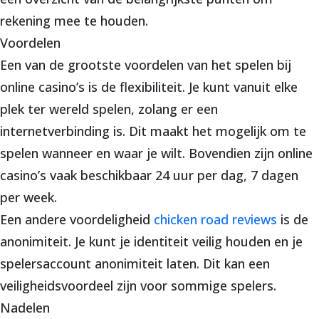
rekening mee te houden.
Voordelen
Een van de grootste voordelen van het spelen bij
online casino’s is de flexibiliteit. Je kunt vanuit elke
plek ter wereld spelen, zolang er een
internetverbinding is. Dit maakt het mogelijk om te
spelen wanneer en waar je wilt. Bovendien zijn online
casino’s vaak beschikbaar 24 uur per dag, 7 dagen
per week.
Een andere voordeligheid
chicken road reviews
is de
anonimiteit. Je kunt je identiteit veilig houden en je
spelersaccount anonimiteit laten. Dit kan een
veiligheidsvoordeel zijn voor sommige spelers.
Nadelen