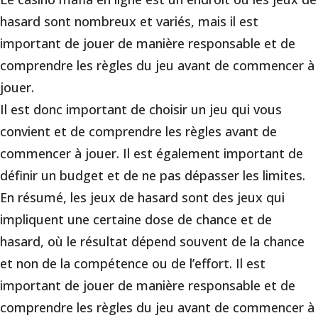
hasard sont nombreux et variés, mais il est
important de jouer de manière responsable et de
comprendre les règles du jeu avant de commencer à
jouer.
Il est donc important de choisir un jeu qui vous
convient et de comprendre les règles avant de
commencer à jouer. Il est également important de
définir un budget et de ne pas dépasser les limites.
En résumé, les jeux de hasard sont des jeux qui
impliquent une certaine dose de chance et de
hasard, où le résultat dépend souvent de la chance
et non de la compétence ou de l’effort. Il est
important de jouer de manière responsable et de
comprendre les règles du jeu avant de commencer à