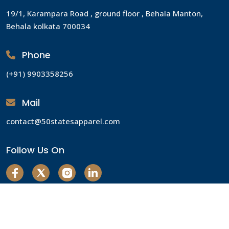
19/1, Karampara Road , ground floor , Behala Manton,
Behala kolkata 700034
Phone
(+91) 9903358256
Mail
contact@50statesapparel.com
Follow Us On
Copyright ©2026 50S APPAREL | All Right Reserved
Design by:
Brandwizz