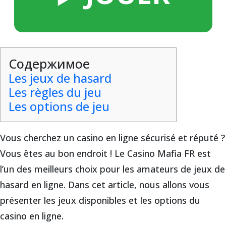
Содержимое
Les jeux de hasard
Les règles du jeu
Les options de jeu
Vous cherchez un casino en ligne sécurisé et réputé ?
Vous êtes au bon endroit ! Le Casino Mafia FR est
l’un des meilleurs choix pour les amateurs de jeux de
hasard en ligne. Dans cet article, nous allons vous
présenter les jeux disponibles et les options du
casino en ligne.