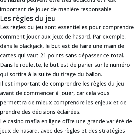
important de jouer de manière responsable.
Les règles du jeu
Les règles du jeu sont essentielles pour comprendre
comment jouer aux jeux de hasard. Par exemple,
dans le blackjack, le but est de faire une main de
cartes qui vaut 21 points sans dépasser ce total.
Dans le roulette, le but est de parier sur le numéro
qui sortira à la suite du tirage du ballon.
Il est important de comprendre les règles du jeu
avant de commencer à jouer, car cela vous
permettra de mieux comprendre les enjeux et de
prendre des décisions éclairées.
Le casino mafia en ligne offre une grande variété de
jeux de hasard, avec des règles et des stratégies