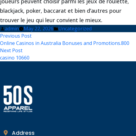
joueurs peuvent choisir parmi les jeux de roulette,
blackjack, poker, baccarat et bien d’autres pour
trouver le jeu qui leur convient le mieux.
Posted
Posted
admin
May 22, 2026
Uncategorized
Post
by
Previous
in
Previous Post
post:
Online Casinos in Australia Bonuses and Promotions.800
navigation
Next
Next Post
post:
casino 10660
Address