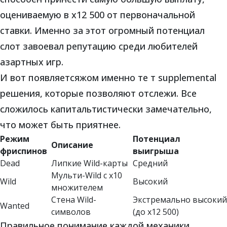
оцениваемую в x12 500 от первоначальной
ставки. Именно за этот огромный потенциал
слот завоевал репутацию среди любителей
азартных игр.
И вот появляетсяжом именно те т supplemental
решения, которые позволяют отслежи. Все
сложилось капитальтистически замечательно,
что может быть приятнее.
Режим
Потенциал
Описание
фриспинов
выигрыша
Dead
Липкие Wild-карты
Средний
Мульти-Wild с x10
Wild
Высокий
множителем
Стена Wild-
Экстремально высокий
Wanted
символов
(до x12 500)
Правильное понимание каждой механики