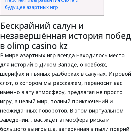
будущее азартных игр
Бескрайний салун и
незавершённая история побед
в olimp casino kz
В мире азартных игр всегда находилось место
для историй о Диком Западе, о ковбоях,
шерифах и пьяных разборках в салунах. Игровой
слот, о котором мы расскажем, переносит вас
именно в эту атмосферу, предлагая не просто
игру, а целый мир, полный приключений и
неожиданных поворотов. В этом виртуальном
заведении,
, вас ждет атмосфера риска и
большого выигрыша, затерянная в пыли прерий.