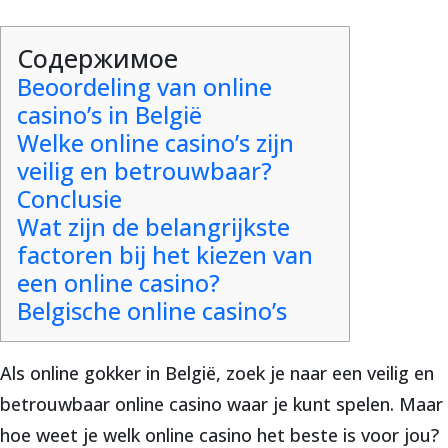
Содержимое
Beoordeling van online
casino’s in België
Welke online casino’s zijn
veilig en betrouwbaar?
Conclusie
Wat zijn de belangrijkste
factoren bij het kiezen van
een online casino?
Belgische online casino’s
Als online gokker in België, zoek je naar een veilig en
betrouwbaar online casino waar je kunt spelen. Maar
hoe weet je welk online casino het beste is voor jou?