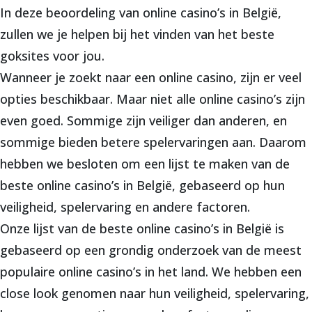
In deze beoordeling van online casino’s in België,
zullen we je helpen bij het vinden van het beste
goksites voor jou.
Wanneer je zoekt naar een online casino, zijn er veel
opties beschikbaar. Maar niet alle online casino’s zijn
even goed. Sommige zijn veiliger dan anderen, en
sommige bieden betere spelervaringen aan. Daarom
hebben we besloten om een lijst te maken van de
beste online casino’s in België, gebaseerd op hun
veiligheid, spelervaring en andere factoren.
Onze lijst van de beste online casino’s in België is
gebaseerd op een grondig onderzoek van de meest
populaire online casino’s in het land. We hebben een
close look genomen naar hun veiligheid, spelervaring,