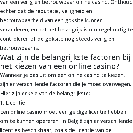
van een veilig en betrouwbaar online casino. Onthoud
echter dat de reputatie, veiligheid en
betrouwbaarheid van een goksite kunnen
veranderen, en dat het belangrijk is om regelmatig te
controleren of de goksite nog steeds veilig en
betrouwbaar is.
Wat zijn de belangrijkste factoren bij
het kiezen van een online casino?
Wanneer je besluit om een online casino te kiezen,
zijn er verschillende factoren die je moet overwegen.
Hier zijn enkele van de belangrijkste:
1. Licentie
Een online casino moet een geldige licentie hebben
om te kunnen opereren. In België zijn er verschillende
licenties beschikbaar, zoals de licentie van de