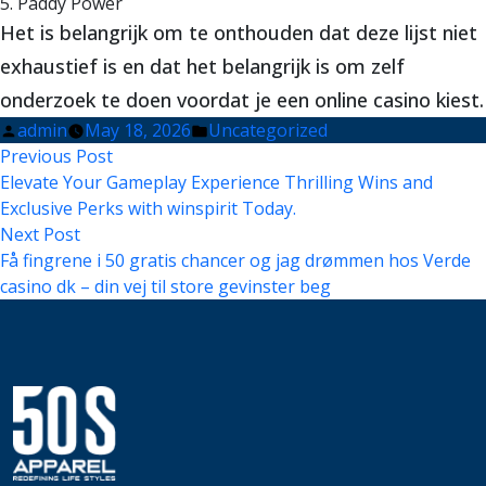
5. Paddy Power
Het is belangrijk om te onthouden dat deze lijst niet
exhaustief is en dat het belangrijk is om zelf
onderzoek te doen voordat je een online casino kiest.
Posted
Posted
admin
May 18, 2026
Uncategorized
Post
by
Previous
in
Previous Post
post:
Elevate Your Gameplay Experience Thrilling Wins and
navigation
Exclusive Perks with winspirit Today.
Next
Next Post
post:
Få fingrene i 50 gratis chancer og jag drømmen hos Verde
casino dk – din vej til store gevinster beg