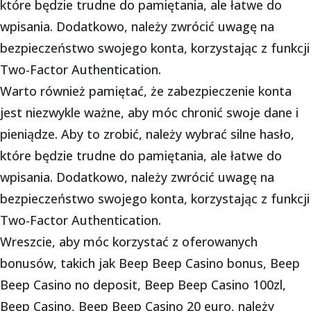
które będzie trudne do pamiętania, ale łatwe do
wpisania. Dodatkowo, należy zwrócić uwagę na
bezpieczeństwo swojego konta, korzystając z funkcji
Two-Factor Authentication.
Warto również pamiętać, że zabezpieczenie konta
jest niezwykle ważne, aby móc chronić swoje dane i
pieniądze. Aby to zrobić, należy wybrać silne hasło,
które będzie trudne do pamiętania, ale łatwe do
wpisania. Dodatkowo, należy zwrócić uwagę na
bezpieczeństwo swojego konta, korzystając z funkcji
Two-Factor Authentication.
Wreszcie, aby móc korzystać z oferowanych
bonusów, takich jak Beep Beep Casino bonus, Beep
Beep Casino no deposit, Beep Beep Casino 100zl,
Beep Casino, Beep Beep Casino 20 euro, należy