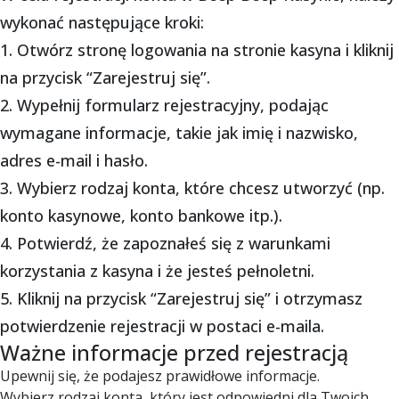
wykonać następujące kroki:
1. Otwórz stronę logowania na stronie kasyna i kliknij
na przycisk “Zarejestruj się”.
2. Wypełnij formularz rejestracyjny, podając
wymagane informacje, takie jak imię i nazwisko,
adres e-mail i hasło.
3. Wybierz rodzaj konta, które chcesz utworzyć (np.
konto kasynowe, konto bankowe itp.).
4. Potwierdź, że zapoznałeś się z warunkami
korzystania z kasyna i że jesteś pełnoletni.
5. Kliknij na przycisk “Zarejestruj się” i otrzymasz
potwierdzenie rejestracji w postaci e-maila.
Ważne informacje przed rejestracją
Upewnij się, że podajesz prawidłowe informacje.
Wybierz rodzaj konta, który jest odpowiedni dla Twoich