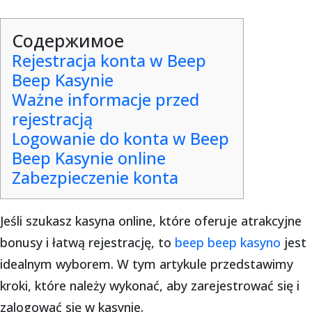
Содержимое
Rejestracja konta w Beep
Beep Kasynie
Ważne informacje przed
rejestracją
Logowanie do konta w Beep
Beep Kasynie online
Zabezpieczenie konta
Jeśli szukasz kasyna online, które oferuje atrakcyjne
bonusy i łatwą rejestrację, to
beep beep kasyno
jest
idealnym wyborem. W tym artykule przedstawimy
kroki, które należy wykonać, aby zarejestrować się i
zalogować się w kasynie.