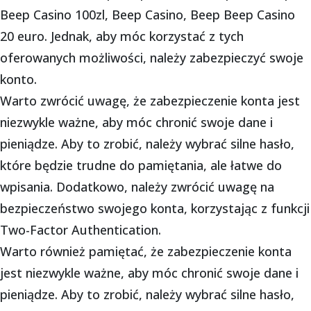
Beep Casino 100zl, Beep Casino, Beep Beep Casino
20 euro. Jednak, aby móc korzystać z tych
oferowanych możliwości, należy zabezpieczyć swoje
konto.
Warto zwrócić uwagę, że zabezpieczenie konta jest
niezwykle ważne, aby móc chronić swoje dane i
pieniądze. Aby to zrobić, należy wybrać silne hasło,
które będzie trudne do pamiętania, ale łatwe do
wpisania. Dodatkowo, należy zwrócić uwagę na
bezpieczeństwo swojego konta, korzystając z funkcji
Two-Factor Authentication.
Warto również pamiętać, że zabezpieczenie konta
jest niezwykle ważne, aby móc chronić swoje dane i
pieniądze. Aby to zrobić, należy wybrać silne hasło,