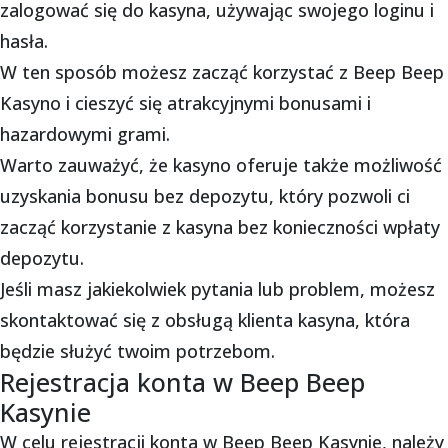
zalogować się do kasyna, używając swojego loginu i
hasła.
W ten sposób możesz zacząć korzystać z Beep Beep
Kasyno i cieszyć się atrakcyjnymi bonusami i
hazardowymi grami.
Warto zauważyć, że kasyno oferuje także możliwość
uzyskania bonusu bez depozytu, który pozwoli ci
zacząć korzystanie z kasyna bez konieczności wpłaty
depozytu.
Jeśli masz jakiekolwiek pytania lub problem, możesz
skontaktować się z obsługą klienta kasyna, która
będzie służyć twoim potrzebom.
Rejestracja konta w Beep Beep
Kasynie
W celu rejestracji konta w Beep Beep Kasynie, należy