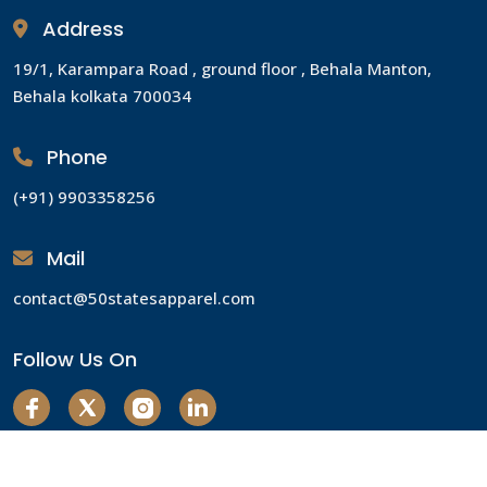
Address
19/1, Karampara Road , ground floor , Behala Manton,
Behala kolkata 700034
Phone
(+91) 9903358256
Mail
contact@50statesapparel.com
Follow Us On