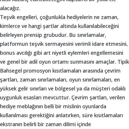
alacağız.
Teşvik engelleri, çoğunlukla hediyelerin ne zaman,
kimlerce ve hangi şartlar altında kullanılabileceğini
belirleyen prensip grubudur. Bu sınırlamalar,
platformun teşvik sermayesini verimli idare etmesini,
bonus avcılığı gibi art niyetli eylemleri engellemesini
ve genel bir adil oyun ortamı sunmasını amaçlar. Tipik
Bahsegel promosyon kısıtlamaları arasında çevrim
şartları, zaman sınırlamaları, oyun sınırlamaları, en
yüksek gelir sınırları ve bölgesel ya da müşteri odaklı
uygunluk esasları mevcuttur. Çevrim şartları, verilen
hediye meblağının belli bir mislinin oyunlarda
kullanılması gerektiğini anlatırken, süre kısıtlamaları
ekstranın belirli bir zaman dilimi içinde