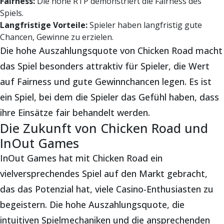
Fairness:
Die hohe RTP demonstriert die Fairness des
Spiels.
Langfristige Vorteile:
Spieler haben langfristig gute
Chancen, Gewinne zu erzielen.
Die hohe Auszahlungsquote von Chicken Road macht
das Spiel besonders attraktiv für Spieler, die Wert
auf Fairness und gute Gewinnchancen legen. Es ist
ein Spiel, bei dem die Spieler das Gefühl haben, dass
ihre Einsätze fair behandelt werden.
Die Zukunft von Chicken Road und
InOut Games
InOut Games hat mit Chicken Road ein
vielversprechendes Spiel auf den Markt gebracht,
das das Potenzial hat, viele Casino-Enthusiasten zu
begeistern. Die hohe Auszahlungsquote, die
intuitiven Spielmechaniken und die ansprechenden