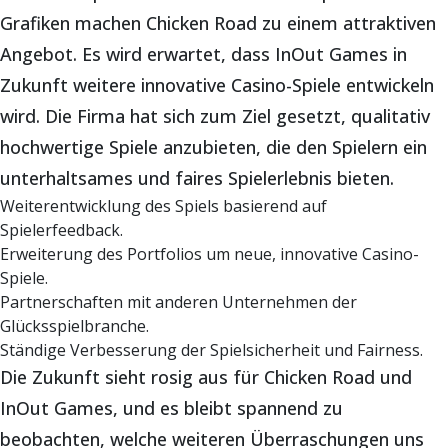
Grafiken machen Chicken Road zu einem attraktiven
Angebot. Es wird erwartet, dass InOut Games in
Zukunft weitere innovative Casino-Spiele entwickeln
wird. Die Firma hat sich zum Ziel gesetzt, qualitativ
hochwertige Spiele anzubieten, die den Spielern ein
unterhaltsames und faires Spielerlebnis bieten.
Weiterentwicklung des Spiels basierend auf
Spielerfeedback.
Erweiterung des Portfolios um neue, innovative Casino-
Spiele.
Partnerschaften mit anderen Unternehmen der
Glücksspielbranche.
Ständige Verbesserung der Spielsicherheit und Fairness.
Die Zukunft sieht rosig aus für Chicken Road und
InOut Games, und es bleibt spannend zu
beobachten, welche weiteren Überraschungen uns