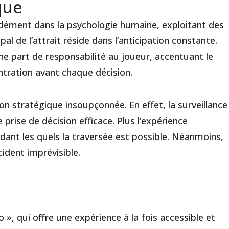
que
ondément dans la psychologie humaine, exploitant des
 de l’attrait réside dans l’anticipation constante.
ne part de responsabilité au joueur, accentuant le
ntration avant chaque décision.
on stratégique insoupçonnée. En effet, la surveillance
prise de décision efficace. Plus l’expérience
dant les quels la traversée est possible. Néanmoins,
ident imprévisible.
», qui offre une expérience à la fois accessible et