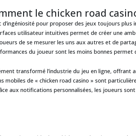
omment le chicken road casi
t d’ingéniosité pour proposer des jeux toujours plus i
erfaces utilisateur intuitives permet de créer une amb
oueurs de se mesurer les uns aux autres et de partag
rformances du joueur sont les moins bonnes permet de 
nt transformé l’industrie du jeu en ligne, offrant aux
ons mobiles de « chicken road casino » sont particuliè
Grâce aux notifications personnalisées, les joueurs so