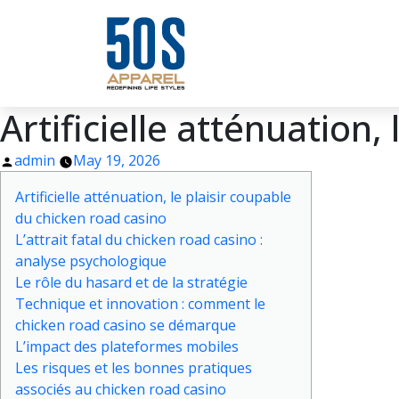
Artificielle atténuation,
Posted
admin
May 19, 2026
by
Artificielle atténuation, le plaisir coupable
du chicken road casino
L’attrait fatal du chicken road casino :
analyse psychologique
Le rôle du hasard et de la stratégie
Technique et innovation : comment le
chicken road casino se démarque
L’impact des plateformes mobiles
Les risques et les bonnes pratiques
associés au chicken road casino