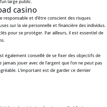
’un large public.
oad casino
re responsable et d’être conscient des risques
s sur la vie personnelle et financière des individus.
és pour se protéger. Par ailleurs, il est essentiel de
ns.
est également conseillé de se fixer des objectifs de
 ne jamais jouer avec de l’argent que l’on ne peut pas
gréable. L’important est de garder ce dernier