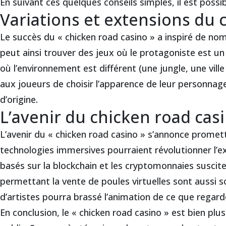
En suivant ces quelques conseils simples, il est possi
Variations et extensions du 
Le succès du « chicken road casino » a inspiré de no
peut ainsi trouver des jeux où le protagoniste est un
où l’environnement est différent (une jungle, une vil
aux joueurs de choisir l’apparence de leur personnag
d’origine.
L’avenir du chicken road cas
L’avenir du « chicken road casino » s’annonce promette
technologies immersives pourraient révolutionner l’ex
basés sur la blockchain et les cryptomonnaies suscit
permettant la vente de poules virtuelles sont aussi 
d’artistes pourra brassé l’animation de ce que regarde 
En conclusion, le « chicken road casino » est bien plu