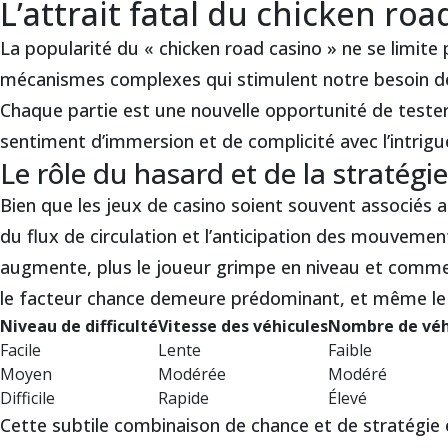
L’attrait fatal du chicken ro
La popularité du « chicken road casino » ne se limite
mécanismes complexes qui stimulent notre besoin de dé
Chaque partie est une nouvelle opportunité de tester 
sentiment d’immersion et de complicité avec l’intrig
Le rôle du hasard et de la stratégie
Bien que les jeux de casino soient souvent associés a
du flux de circulation et l’anticipation des mouvement
augmente, plus le joueur grimpe en niveau et commenc
le facteur chance demeure prédominant, et même le j
Niveau de difficulté
Vitesse des véhicules
Nombre de véh
Facile
Lente
Faible
Moyen
Modérée
Modéré
Difficile
Rapide
Élevé
Cette subtile combinaison de chance et de stratégie es