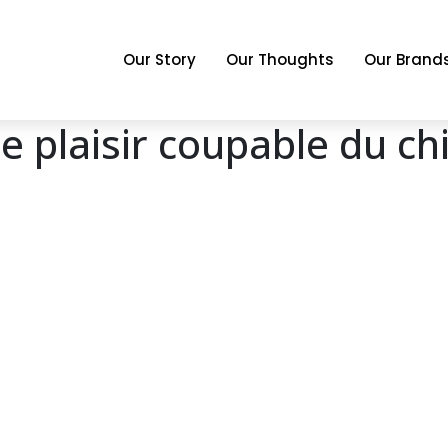
Our Story
Our Thoughts
Our Brand
 le plaisir coupable du c