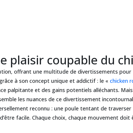
 le plaisir coupable du c
ution, offrant une multitude de divertissements pour
grâce à son concept unique et addictif : le «
chicken r
e palpitante et des gains potentiels alléchants. Mais
nsemble les nuances de ce divertissement incontourna
iversellement reconnu : une poule tentant de traverse
oin d’être facile. Chaque choix, chaque mouvement doi