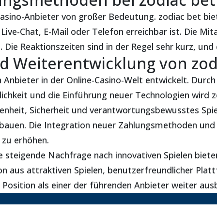
-Casino-Anbieter von großer Bedeutung. zodiac bet bi
Live-Chat, E-Mail oder Telefon erreichbar ist. Die M
. Die Reaktionszeiten sind in der Regel sehr kurz, un
nd Weiterentwicklung von zod
en Anbieter in der Online-Casino-Welt entwickelt. Durc
chkeit und die Einführung neuer Technologien wird zod
enheit, Sicherheit und verantwortungsbewusstes Spiel
bauen. Die Integration neuer Zahlungsmethoden und 
t zu erhöhen.
ie steigende Nachfrage nach innovativen Spielen bie
 aus attraktiven Spielen, benutzerfreundlicher Plat
Position als einer der führenden Anbieter weiter aus