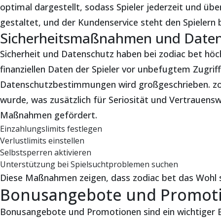
optimal dargestellt, sodass Spieler jederzeit und übe
gestaltet, und der Kundenservice steht den Spielern
Sicherheitsmaßnahmen und Daten
Sicherheit und Datenschutz haben bei zodiac bet höch
finanziellen Daten der Spieler vor unbefugtem Zugrif
Datenschutzbestimmungen wird großgeschrieben. zodia
wurde, was zusätzlich für Seriosität und Vertrauens
Maßnahmen gefördert.
Einzahlungslimits festlegen
Verlustlimits einstellen
Selbstsperren aktivieren
Unterstützung bei Spielsuchtproblemen suchen
Diese Maßnahmen zeigen, dass zodiac bet das Wohl se
Bonusangebote und Promotio
Bonusangebote und Promotionen sind ein wichtiger Best