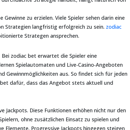
 Gewinne zu erzielen. Viele Spieler sehen darin eine
Strategien langfristig erfolgreich zu sein.
zodiac
itionierte Strategen ansprechen.
 Bei zodiac bet erwartet die Spieler eine
 modernen Spielautomaten und Live-Casino-Angeboten
d Gewinnmöglichkeiten aus. So findet sich für jeden
bet dafür, dass das Angebot stets aktuell und
ve Jackpots. Diese Funktionen erhöhen nicht nur den
Spielern, ohne zusätzlichen Einsatz zu spielen und
ve Elemente. Progressive Jackpots hingegen steigen