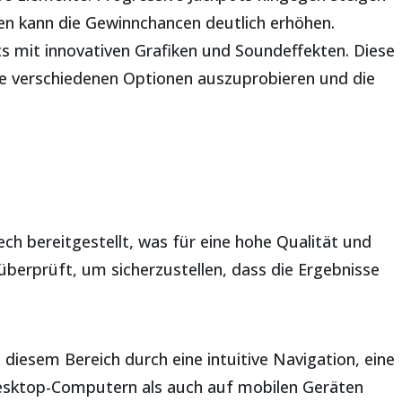
en kann die Gewinnchancen deutlich erhöhen.
s mit innovativen Grafiken und Soundeffekten. Diese
die verschiedenen Optionen auszuprobieren und die
 bereitgestellt, was für eine hohe Qualität und
überprüft, um sicherzustellen, dass die Ergebnisse
 diesem Bereich durch eine intuitive Navigation, eine
 Desktop-Computern als auch auf mobilen Geräten