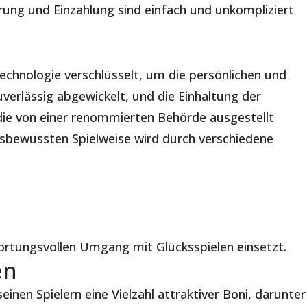
ierung und Einzahlung sind einfach und unkompliziert
echnologie verschlüsselt, um die persönlichen und
uverlässig abgewickelt, und die Einhaltung der
die von einer renommierten Behörde ausgestellt
gsbewussten Spielweise wird durch verschiedene
ortungsvollen Umgang mit Glücksspielen einsetzt.
en
nen Spielern eine Vielzahl attraktiver Boni, darunter