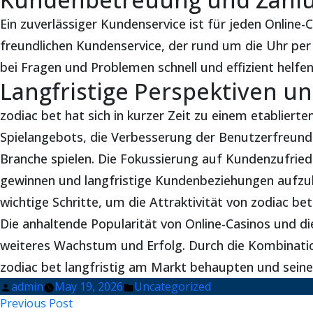
Ein zuverlässiger Kundenservice ist für jeden Online
freundlichen Kundenservice, der rund um die Uhr per 
bei Fragen und Problemen schnell und effizient helfen
Langfristige Perspektiven u
zodiac bet hat sich in kurzer Zeit zu einem etabliert
Spielangebots, die Verbesserung der Benutzerfreundli
Branche spielen. Die Fokussierung auf Kundenzufried
gewinnen und langfristige Kundenbeziehungen aufzu
wichtige Schritte, um die Attraktivität von zodiac be
Die anhaltende Popularität von Online-Casinos und d
weiteres Wachstum und Erfolg. Durch die Kombination
zodiac bet langfristig am Markt behaupten und seine 
Posted
Posted
admin
May 19, 2026
Uncategorized
Post
by
Previous
in
Previous Post