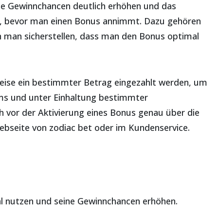
ie Gewinnchancen deutlich erhöhen und das
hen, bevor man einen Bonus annimmt. Dazu gehören
n man sicherstellen, dass man den Bonus optimal
eise ein bestimmter Betrag eingezahlt werden, um
ms und unter Einhaltung bestimmter
 vor der Aktivierung eines Bonus genau über die
ebseite von zodiac bet oder im Kundenservice.
l nutzen und seine Gewinnchancen erhöhen.