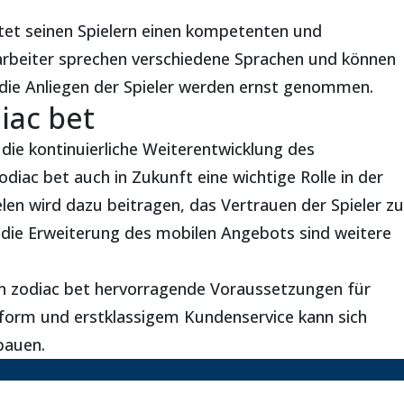
etet seinen Spielern einen kompetenten und
itarbeiter sprechen verschiedene Sprachen und können
d die Anliegen der Spieler werden ernst genommen.
iac bet
h die kontinuierliche Weiterentwicklung des
iac bet auch in Zukunft eine wichtige Rolle in der
en wird dazu beitragen, das Vertrauen der Spieler zu
die Erweiterung des mobilen Angebots sind weitere
ten zodiac bet hervorragende Voraussetzungen für
tform und erstklassigem Kundenservice kann sich
bauen.