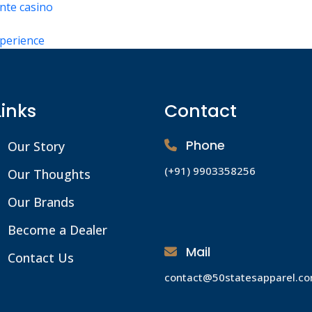
nte casino
xperience
Links
Contact
Phone
Our Story
(+91) 9903358256
Our Thoughts
Our Brands
Become a Dealer
Mail
Contact Us
contact@50statesapparel.c