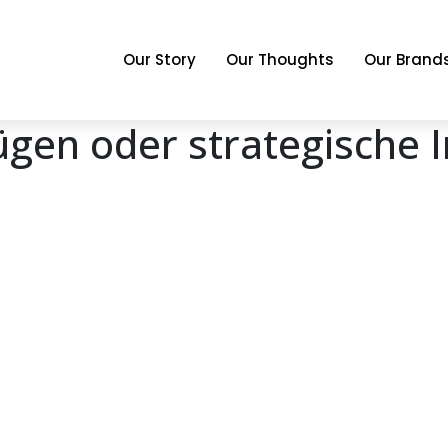
Our Story
Our Thoughts
Our Brand
en oder strategische In