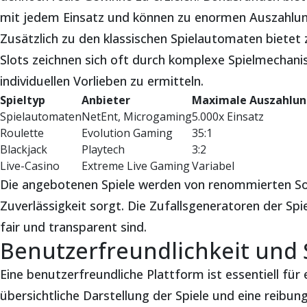
mit jedem Einsatz und können zu enormen Auszahlunge
Zusätzlich zu den klassischen Spielautomaten bietet
Slots zeichnen sich oft durch komplexe Spielmechanis
individuellen Vorlieben zu ermitteln.
Spieltyp
Anbieter
Maximale Auszahlu
Spielautomaten
NetEnt, Microgaming
5.000x Einsatz
Roulette
Evolution Gaming
35:1
Blackjack
Playtech
3:2
Live-Casino
Extreme Live Gaming
Variabel
Die angebotenen Spiele werden von renommierten Sof
Zuverlässigkeit sorgt. Die Zufallsgeneratoren der Sp
fair und transparent sind.
Benutzerfreundlichkeit und S
Eine benutzerfreundliche Plattform ist essentiell für
übersichtliche Darstellung der Spiele und eine reib