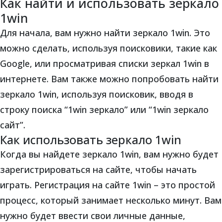
Как найти и использовать зеркало
1win
Для начала, вам нужно найти зеркало 1win. Это
можно сделать, используя поисковики, такие как
Google, или просматривая списки зеркал 1win в
интернете. Вам также можно попробовать найти
зеркало 1win, используя поисковик, вводя в
строку поиска “1win зеркало” или “1win зеркало
сайт”.
Как использовать зеркало 1win
Когда вы найдете зеркало 1win, вам нужно будет
зарегистрироваться на сайте, чтобы начать
играть. Регистрация на сайте 1win – это простой
процесс, который занимает несколько минут. Вам
нужно будет ввести свои личные данные,