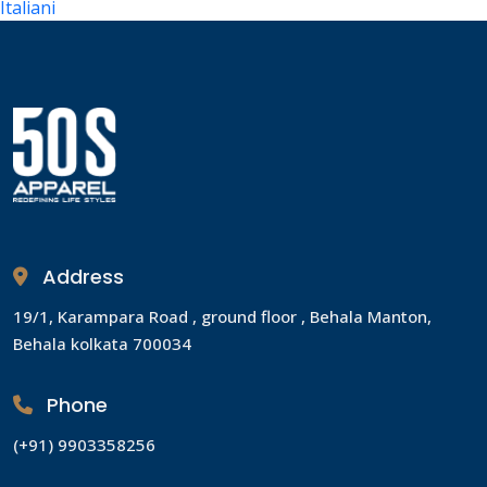
Italiani
Address
19/1, Karampara Road , ground floor , Behala Manton,
Behala kolkata 700034
Phone
(+91) 9903358256