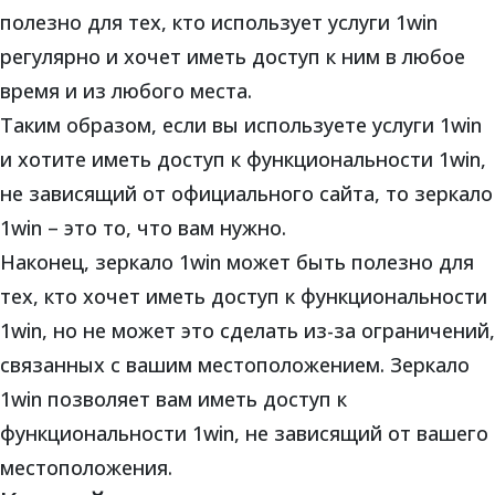
полезно для тех, кто использует услуги 1win
регулярно и хочет иметь доступ к ним в любое
время и из любого места.
Таким образом, если вы используете услуги 1win
и хотите иметь доступ к функциональности 1win,
не зависящий от официального сайта, то зеркало
1win – это то, что вам нужно.
Наконец, зеркало 1win может быть полезно для
тех, кто хочет иметь доступ к функциональности
1win, но не может это сделать из-за ограничений,
связанных с вашим местоположением. Зеркало
1win позволяет вам иметь доступ к
функциональности 1win, не зависящий от вашего
местоположения.