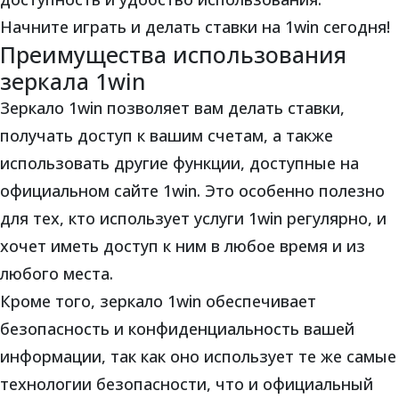
Начните играть и делать ставки на 1win сегодня!
Преимущества использования
зеркала 1win
Зеркало 1win позволяет вам делать ставки,
получать доступ к вашим счетам, а также
использовать другие функции, доступные на
официальном сайте 1win. Это особенно полезно
для тех, кто использует услуги 1win регулярно, и
хочет иметь доступ к ним в любое время и из
любого места.
Кроме того, зеркало 1win обеспечивает
безопасность и конфиденциальность вашей
информации, так как оно использует те же самые
технологии безопасности, что и официальный