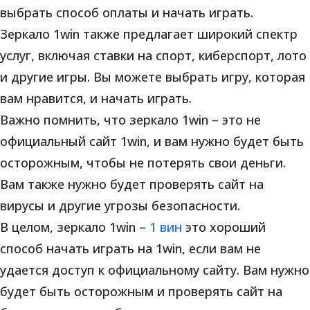
выбрать способ оплаты и начать играть.
Зеркало 1win также предлагает широкий спектр
услуг, включая ставки на спорт, киберспорт, лото
и другие игры. Вы можете выбрать игру, которая
вам нравится, и начать играть.
Важно помнить, что зеркало 1win – это не
официальный сайт 1win, и вам нужно будет быть
осторожным, чтобы не потерять свои деньги.
Вам также нужно будет проверять сайт на
вирусы и другие угрозы безопасности.
В целом, зеркало 1win –
1 вин
это хороший
способ начать играть на 1win, если вам не
удается доступ к официальному сайту. Вам нужно
будет быть осторожным и проверять сайт на