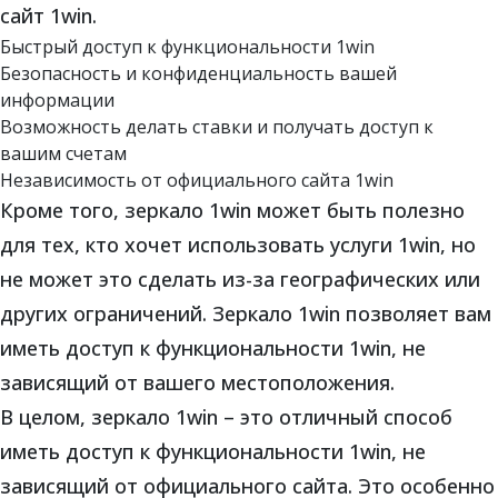
сайт 1win.
Быстрый доступ к функциональности 1win
Безопасность и конфиденциальность вашей
информации
Возможность делать ставки и получать доступ к
вашим счетам
Независимость от официального сайта 1win
Кроме того, зеркало 1win может быть полезно
для тех, кто хочет использовать услуги 1win, но
не может это сделать из-за географических или
других ограничений. Зеркало 1win позволяет вам
иметь доступ к функциональности 1win, не
зависящий от вашего местоположения.
В целом, зеркало 1win – это отличный способ
иметь доступ к функциональности 1win, не
зависящий от официального сайта. Это особенно