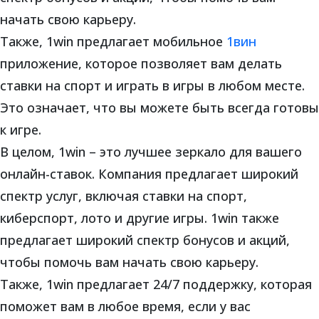
начать свою карьеру.
Также, 1win предлагает мобильное
1вин
приложение, которое позволяет вам делать
ставки на спорт и играть в игры в любом месте.
Это означает, что вы можете быть всегда готовы
к игре.
В целом, 1win – это лучшее зеркало для вашего
онлайн-ставок. Компания предлагает широкий
спектр услуг, включая ставки на спорт,
киберспорт, лото и другие игры. 1win также
предлагает широкий спектр бонусов и акций,
чтобы помочь вам начать свою карьеру.
Также, 1win предлагает 24/7 поддержку, которая
поможет вам в любое время, если у вас