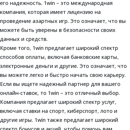
его надежность. 1win – это международная
компания, которая имеет лицензию на
проведение азартных игр. Это означает, что вы
можете быть уверены в безопасности своих
данных и средств.
Кроме того, 1win предлагает широкий спектр
способов оплаты, включая банковские карты,
электронные деньги и другие. Это означает, что
вы можете легко и быстро начать свою карьеру.
Если вы ищете надежный партнер для вашего
онлайн-ставок, то 1win – это отличный выбор.
Компания предлагает широкий спектр услуг,
включая ставки на спорт, киберспорт, лото и
другие игры. 1win также предлагает широкий
спектр бонусов и акций, чтобы помочь вам