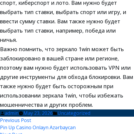
спорт, киберспорт и лото. Вам нужно будет
выбрать тип ставки, выбрать спорт или игру, и
ввести сумму ставки. Вам также нужно будет
выбрать тип ставки, например, победа или
ничья.
Важно помнить, что зеркало 1win может быть
заблокировано в вашей стране или регионе,
поэтому вам нужно будет использовать VPN или
другие инструменты для обхода блокировки. Вам
также нужно будет быть осторожным при
использовании зеркала 1win, чтобы избежать
мошенничества и других проблем.
Posted
Posted
admin
May 23, 2026
Uncategorized
Post
by
Previous
in
Previous Post
post:
Pin Up Casino Onlayn Azərbaycan
navigation