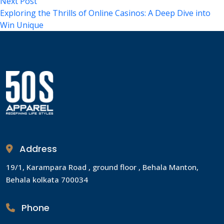
Next
Next Post
post:
Exploring the Thrills of Online Casinos: A Deep Dive into
Win Unique
Address
19/1, Karampara Road , ground floor , Behala Manton,
Behala kolkata 700034
Phone