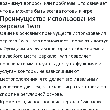
возникнут вопросы или проблемы. Это означает,
что вы можете быть всегда готовы к игре.
Преимущества использования
зеркала 1win
Один из основных преимуществ использования
зеркала 1win – это возможность получать доступ
к функциям и услугам конторы в любое время и
из любого места. Зеркало 1win позволяет
пользователям получать доступ к функциям и
услугам конторы, не зависящими от
местоположения, что делает его идеальным
решением для тех, кто хочет играть в ставки на
спорт на регулярной основе.
Кроме того, использование зеркала 1win может
помочь вам улучшить свои шансы на успех в